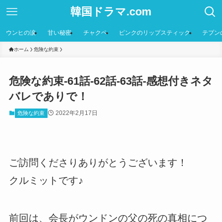
韓国ドラマ.com
ウンヒの涙
甘い秘密
チャクペ
ピンクのリップスティック
テプン
ホーム
危険な約束
危険な約束-61話-62話-63話-感想付きネタ
バレでありで！
2022年2月17日
危険な約束
ご訪問くださりありがとうございます！
クルミットです♪
前回は、会長がウンドンの父の死の真相につ