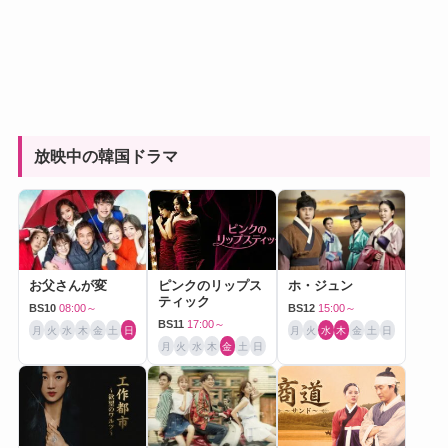
放映中の韓国ドラマ
お父さんが変
ピンクのリップス
ホ・ジュン
ティック
BS10
08:00～
BS12
15:00～
BS11
17:00～
月
火
水
木
金
土
日
月
火
水
木
金
土
日
月
火
水
木
金
土
日