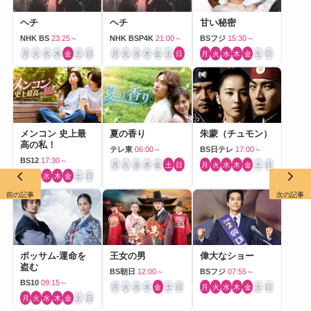
ヘチ
ヘチ
甘い秘密
NHK BS
23:25～
NHK BSP4K
21:00～
BSフジ
15:30～
月
火
水
木
金
土
日
月
火
水
木
金
土
日
月
火
水
木
金
土
日
メンコン 史上最
夏の香り
朱蒙（チュモン）
高の私！
テレ東
06:00～
BS日テレ
17:00～
BS12
17:30～
月
火
水
木
金
土
日
月
火
水
木
金
土
日
月
火
水
木
金
土
日
前の記事
次の記事
ポッサム-運命を
王女の男
偉大なショー
盗む
BS朝日
12:00～
BSフジ
07:55～
BS10
09:15～
月
火
水
木
金
土
日
月
火
水
木
金
土
日
月
火
水
木
金
土
日