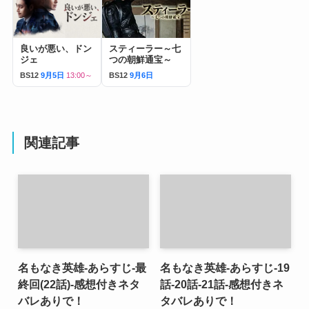
良いが悪い、ドン
スティーラー～七
ジェ
つの朝鮮通宝～
BS12
9月5日
13:00～
BS12
9月6日
関連記事
名もなき英雄-あらすじ-最
名もなき英雄-あらすじ-19
終回(22話)-感想付きネタ
話-20話-21話-感想付きネ
バレありで！
タバレありで！