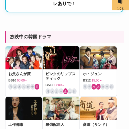
レありで！
もくじ
放映中の韓国ドラマ
お父さんが変
ピンクのリップス
ホ・ジュン
ティック
BS10
08:00～
BS12
15:00～
BS11
17:00～
月
火
水
木
金
土
日
月
火
水
木
金
土
日
月
火
水
木
金
土
日
工作都市
最強配達人
商道（サンド）