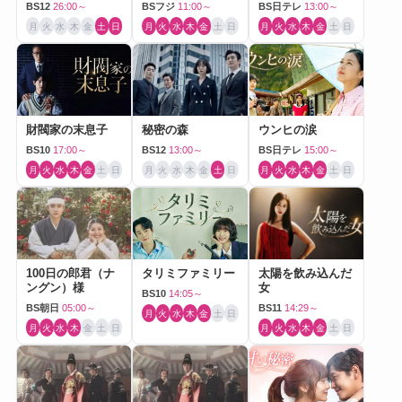
BS12
26:00～
BSフジ
11:00～
BS日テレ
13:00～
月
火
水
木
金
土
日
月
火
水
木
金
土
日
月
火
水
木
金
土
日
財閥家の末息子
秘密の森
ウンヒの涙
BS10
17:00～
BS12
13:00～
BS日テレ
15:00～
月
火
水
木
金
土
日
月
火
水
木
金
土
日
月
火
水
木
金
土
日
100日の郎君（ナ
タリミファミリー
太陽を飲み込んだ
ングン）様
女
BS10
14:05～
BS朝日
05:00～
BS11
14:29～
月
火
水
木
金
土
日
月
火
水
木
金
土
日
月
火
水
木
金
土
日