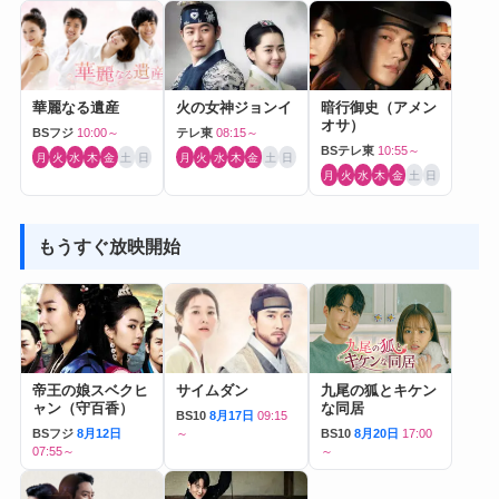
華麗なる遺産
火の女神ジョンイ
暗行御史（アメン
オサ）
BSフジ
10:00～
テレ東
08:15～
BSテレ東
10:55～
月
火
水
木
金
土
日
月
火
水
木
金
土
日
月
火
水
木
金
土
日
もうすぐ放映開始
帝王の娘スベクヒ
サイムダン
九尾の狐とキケン
ャン（守百香）
な同居
BS10
8月17日
09:15
BSフジ
8月12日
～
BS10
8月20日
17:00
07:55～
～