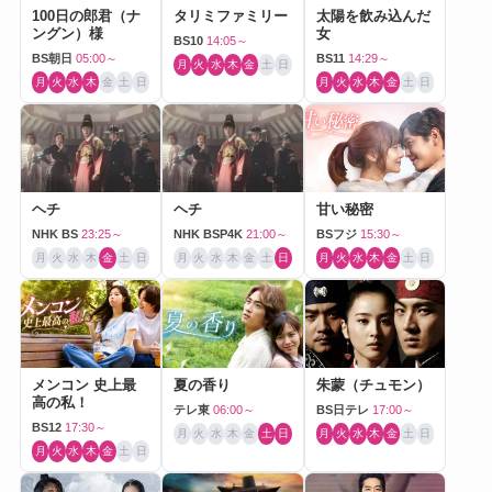
100日の郎君（ナ
タリミファミリー
太陽を飲み込んだ
ングン）様
女
BS10
14:05～
BS朝日
05:00～
BS11
14:29～
月
火
水
木
金
土
日
月
火
水
木
金
土
日
月
火
水
木
金
土
日
ヘチ
ヘチ
甘い秘密
NHK BS
23:25～
NHK BSP4K
21:00～
BSフジ
15:30～
月
火
水
木
金
土
日
月
火
水
木
金
土
日
月
火
水
木
金
土
日
メンコン 史上最
夏の香り
朱蒙（チュモン）
高の私！
テレ東
06:00～
BS日テレ
17:00～
BS12
17:30～
月
火
水
木
金
土
日
月
火
水
木
金
土
日
月
火
水
木
金
土
日