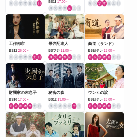
BS11
17:00～
月
火
水
木
金
土
日
月
火
水
木
金
土
日
月
火
水
木
金
土
日
工作都市
最強配達人
商道（サンド）
BS12
26:00～
BSフジ
11:00～
BS日テレ
13:00～
月
火
水
木
金
土
日
月
火
水
木
金
土
日
月
火
水
木
金
土
日
財閥家の末息子
秘密の森
ウンヒの涙
BS10
17:00～
BS12
13:00～
BS日テレ
15:00～
月
火
水
木
金
土
日
月
火
水
木
金
土
日
月
火
水
木
金
土
日