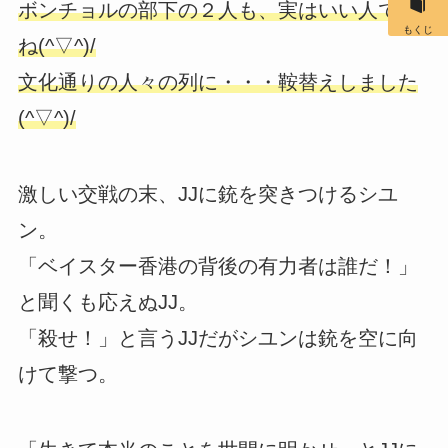
ボンチョルの部下の２人も、実はいい人です
もくじ
ね(^▽^)/
文化通りの人々の列に・・・鞍替えしました
(^▽^)/
激しい交戦の末、JJに銃を突きつけるシユ
ン。
「ベイスター香港の背後の有力者は誰だ！」
と聞くも応えぬJJ。
「殺せ！」と言うJJだがシユンは銃を空に向
けて撃つ。