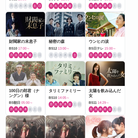
月
火
水
木
金
土
日
月
火
水
木
金
土
日
月
火
水
木
金
土
日
財閥家の末息子
秘密の森
ウンヒの涙
BS10
17:00～
BS12
13:00～
BS日テレ
15:00～
月
火
水
木
金
土
日
月
火
水
木
金
土
日
月
火
水
木
金
土
日
100日の郎君（ナ
タリミファミリー
太陽を飲み込んだ
ングン）様
女
BS10
14:05～
BS朝日
05:00～
BS11
14:29～
月
火
水
木
金
土
日
月
火
水
木
金
土
日
月
火
水
木
金
土
日