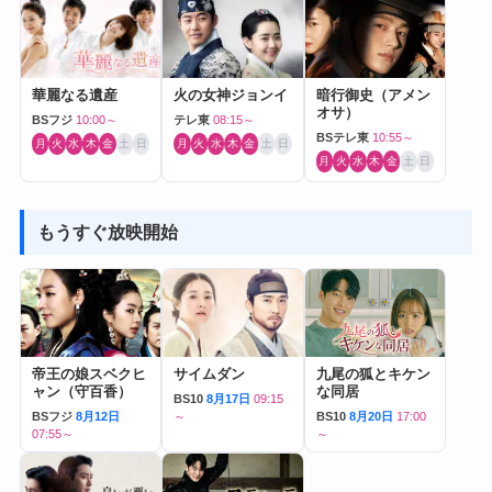
華麗なる遺産
火の女神ジョンイ
暗行御史（アメン
オサ）
BSフジ
10:00～
テレ東
08:15～
BSテレ東
10:55～
月
火
水
木
金
土
日
月
火
水
木
金
土
日
月
火
水
木
金
土
日
もうすぐ放映開始
帝王の娘スベクヒ
サイムダン
九尾の狐とキケン
ャン（守百香）
な同居
BS10
8月17日
09:15
BSフジ
8月12日
～
BS10
8月20日
17:00
07:55～
～