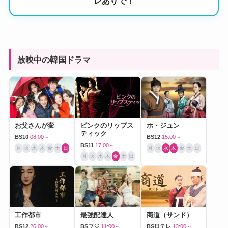
レありで！
放映中の韓国ドラマ
お父さんが変
ピンクのリップス
ホ・ジュン
ティック
BS10
08:00～
BS12
15:00～
BS11
17:00～
月
火
水
木
金
土
日
月
火
水
木
金
土
日
月
火
水
木
金
土
日
工作都市
最強配達人
商道（サンド）
BS12
26:00～
BSフジ
11:00～
BS日テレ
13:00～