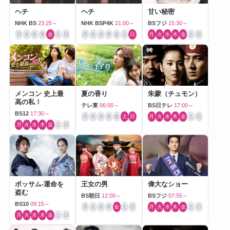
ヘチ
ヘチ
甘い秘密
NHK BS
23:25～
NHK BSP4K
21:00～
BSフジ
15:30～
月
火
水
木
金
土
日
月
火
水
木
金
土
日
月
火
水
木
金
土
日
メンコン 史上最
夏の香り
朱蒙（チュモン）
高の私！
テレ東
06:00～
BS日テレ
17:00～
BS12
17:30～
月
火
水
木
金
土
日
月
火
水
木
金
土
日
月
火
水
木
金
土
日
ポッサム-運命を
王女の男
偉大なショー
盗む
BS朝日
12:00～
BSフジ
07:55～
BS10
09:15～
月
火
水
木
金
土
日
月
火
水
木
金
土
日
月
火
水
木
金
土
日