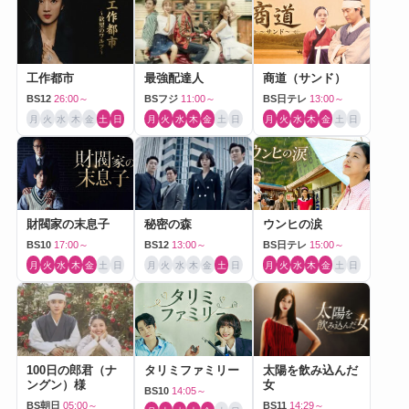
工作都市
最強配達人
商道（サンド）
BS12
26:00～
BSフジ
11:00～
BS日テレ
13:00～
月
火
水
木
金
土
日
月
火
水
木
金
土
日
月
火
水
木
金
土
日
財閥家の末息子
秘密の森
ウンヒの涙
BS10
17:00～
BS12
13:00～
BS日テレ
15:00～
月
火
水
木
金
土
日
月
火
水
木
金
土
日
月
火
水
木
金
土
日
100日の郎君（ナ
タリミファミリー
太陽を飲み込んだ
ングン）様
女
BS10
14:05～
BS朝日
05:00～
BS11
14:29～