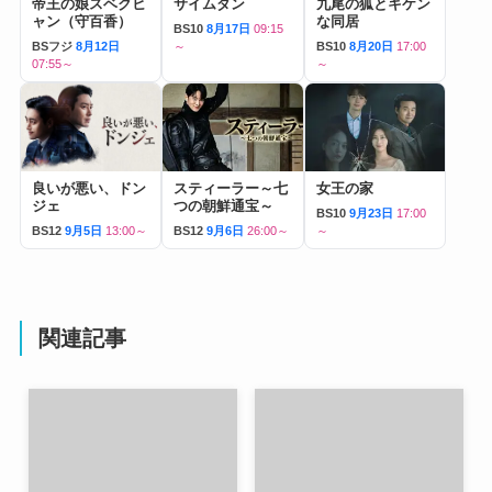
帝王の娘スベクヒ
サイムダン
九尾の狐とキケン
ャン（守百香）
な同居
BS10
8月17日
09:15
BSフジ
8月12日
～
BS10
8月20日
17:00
07:55～
～
良いが悪い、ドン
スティーラー～七
女王の家
ジェ
つの朝鮮通宝～
BS10
9月23日
17:00
BS12
9月5日
13:00～
BS12
9月6日
26:00～
～
関連記事