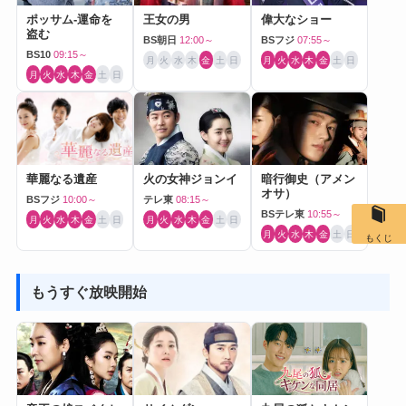
ポッサム-運命を
王女の男
偉大なショー
盗む
BS朝日
12:00～
BSフジ
07:55～
BS10
09:15～
月
火
水
木
金
土
日
月
火
水
木
金
土
日
月
火
水
木
金
土
日
華麗なる遺産
火の女神ジョンイ
暗行御史（アメン
オサ）
BSフジ
10:00～
テレ東
08:15～
BSテレ東
10:55～
月
火
水
木
金
土
日
月
火
水
木
金
土
日
月
火
水
木
金
土
日
もくじ
もうすぐ放映開始