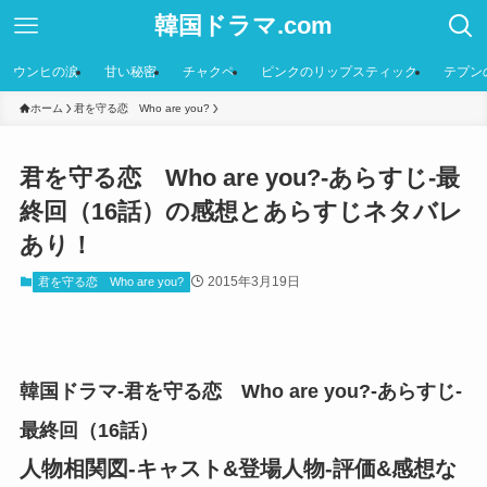
韓国ドラマ.com
ウンヒの涙
甘い秘密
チャクペ
ピンクのリップスティック
テプン
ホーム
君を守る恋 Who are you?
君を守る恋 Who are you?-あらすじ-最
終回（16話）の感想とあらすじネタバレ
あり！
2015年3月19日
君を守る恋 Who are you?
韓国ドラマ-君を守る恋 Who are you?-あらすじ-
最終回（16話）
人物相関図-キャスト&登場人物-評価&感想な