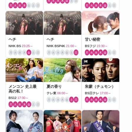
月
火
水
木
金
土
日
月
火
水
木
金
土
日
月
火
水
木
金
土
日
ヘチ
ヘチ
甘い秘密
NHK BS
23:25～
NHK BSP4K
21:00～
BSフジ
15:30～
月
火
水
木
金
土
日
月
火
水
木
金
土
日
月
火
水
木
金
土
日
メンコン 史上最
夏の香り
朱蒙（チュモン）
高の私！
テレ東
06:00～
BS日テレ
17:00～
BS12
17:30～
月
火
水
木
金
土
日
月
火
水
木
金
土
日
月
火
水
木
金
土
日