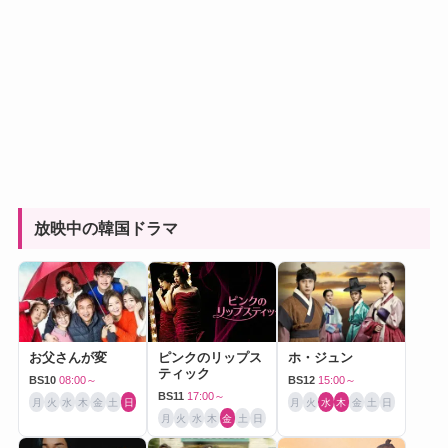
放映中の韓国ドラマ
お父さんが変
ピンクのリップス
ホ・ジュン
ティック
BS10
08:00～
BS12
15:00～
BS11
17:00～
月
火
水
木
金
土
日
月
火
水
木
金
土
日
月
火
水
木
金
土
日