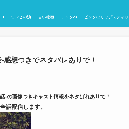
ウンヒの涙
甘い秘密
チャクペ
ピンクのリップスティッ
0話-感想つきでネタバレありで！
10話-の画像つきキャスト情報をネタばれありで！
全話配信します。