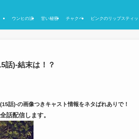
ウンヒの涙
甘い秘密
チャクペ
ピンクのリップスティッ
5話)-結末は！？
(15話)-の画像つきキャスト情報をネタばれありで！
全話配信します。