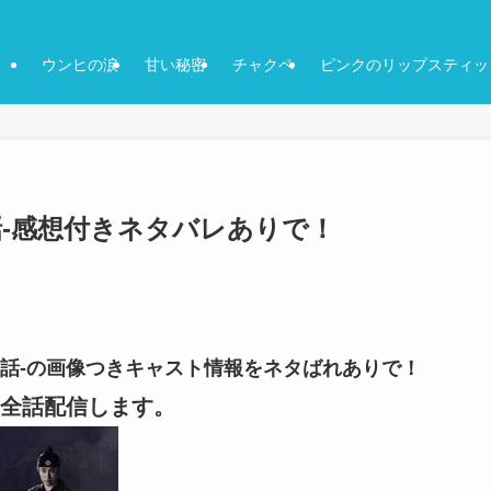
ウンヒの涙
甘い秘密
チャクペ
ピンクのリップスティッ
12話-感想付きネタバレありで！
-12話-の画像つきキャスト情報をネタばれありで！
全話配信します。