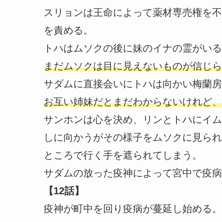
スリョンは王命によって薬材専売権を不
を責める。
トハはムソクの後に妹のイナの霊がいる
まだムソクは目に見えないものが信じら
サダムに直接会いにトハは向かい梅蘭房
お互い姉妹だとまだわからないけれど、
サンホンは心を決め、リンとトハにイム
しに向かうがその様子をムソクに見られ
ところで行く手を遮られてしまう。
サダムの放った疫神によって宮中で疫病
【12話】
疫神が町中を回り疫病が蔓延し始める。