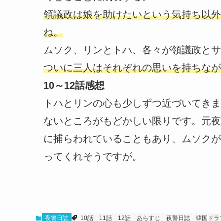
領議政は娘を助けたいという気持ち以外
ね。
ムソク、リンとトハ、各々が領議政とサ
ついに三人はそれぞれの思いを持ちなが
10～12話感想
トハとリンの心も少しずつ近づいてきま
ないところがもどかしい限りです。元夜
に捕らわれていることもあり、ムソクが
ってくれそうですが。
夜警日誌
10話
11話
12話
あらすじ
夜警日誌
韓国ドラ