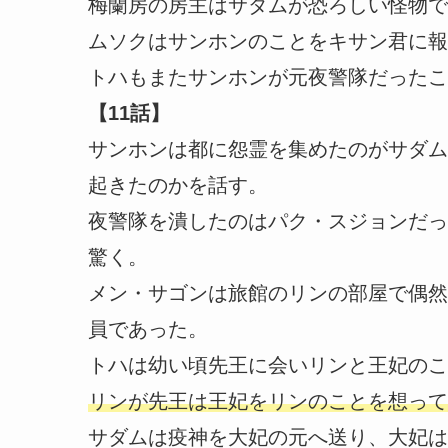
梅蘭房の房主はサダムが恐ろしい怪物で
ムソクはサンホンのことをキサン君に報
トハもまたサンホンが元夜警隊だったこ
【11話】
サンホンは都に怨霊を集めたのがサダム
起きたのかを話す。
夜警隊を潰したのはパク・スジョンだっ
驚く。
メン・サゴンは旅館のリンの部屋で偶然
員であった。
トハは幼い頃先王に会いリンと王妃のこ
リンが先王は王妃をリンのことを想って
サダムは疫神を大妃の元へ送り、大妃は