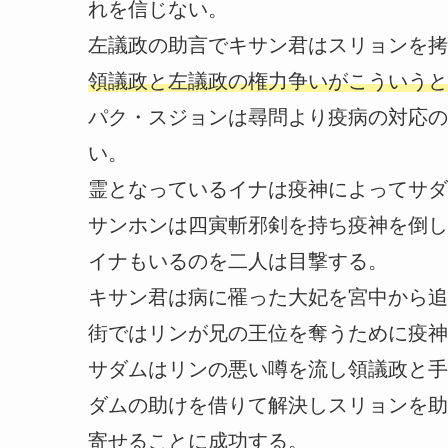
れを信じない。
左議政の助言でキサン君はスリョンを拷
領議政と左議政の権力争いがこういうと
パク・スジョンは尋問より疫病の対応の
い。
霊となっているイナは疫神によってサダ
サンホンは四寅斬邪剣を持ち疫神を倒し
イナもいるのを二人は目撃する。
キサン君は病に罹った大妃を宮中から追
街ではリンが兄の王位を奪うために疫神
サダムはリンの悪い噂を流し領議政と手
ダムの助けを借りて解決しスリョンを助
寄せることに成功する。