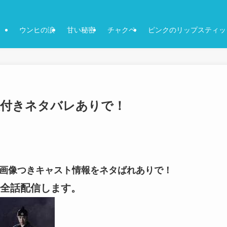
ウンヒの涙
甘い秘密
チャクペ
ピンクのリップスティッ
感想付きネタバレありで！
話-の画像つきキャスト情報をネタばれありで！
全話配信します。