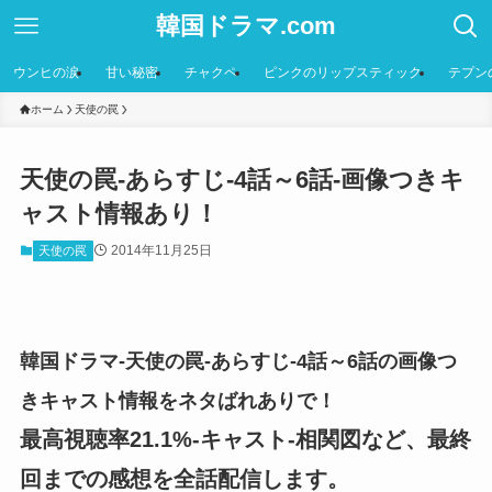
韓国ドラマ.com
ウンヒの涙
甘い秘密
チャクペ
ピンクのリップスティック
テプン
ホーム
天使の罠
天使の罠-あらすじ-4話～6話-画像つきキ
ャスト情報あり！
2014年11月25日
天使の罠
韓国ドラマ-天使の罠-あらすじ-4話～6話の画像つ
きキャスト情報をネタばれありで！
最高視聴率21.1%-キャスト-相関図など、最終
回までの感想を全話配信します。