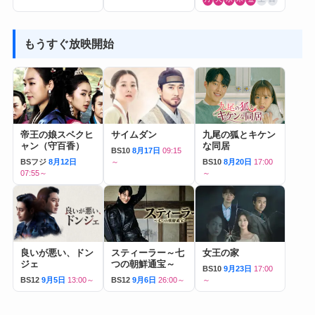
もうすぐ放映開始
帝王の娘スベクヒ
サイムダン
九尾の狐とキケン
ャン（守百香）
な同居
BS10
8月17日
09:15
BSフジ
8月12日
～
BS10
8月20日
17:00
07:55～
～
良いが悪い、ドン
スティーラー～七
女王の家
ジェ
つの朝鮮通宝～
BS10
9月23日
17:00
BS12
9月5日
13:00～
BS12
9月6日
26:00～
～