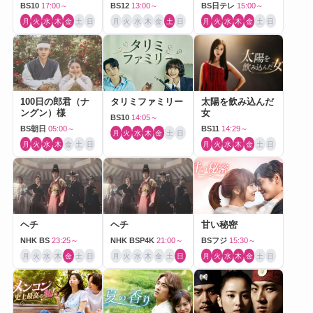
BS10
17:00～
BS12
13:00～
BS日テレ
15:00～
月
火
水
木
金
土
日
月
火
水
木
金
土
日
月
火
水
木
金
土
日
100日の郎君（ナ
タリミファミリー
太陽を飲み込んだ
ングン）様
女
BS10
14:05～
BS朝日
05:00～
BS11
14:29～
月
火
水
木
金
土
日
月
火
水
木
金
土
日
月
火
水
木
金
土
日
ヘチ
ヘチ
甘い秘密
NHK BS
23:25～
NHK BSP4K
21:00～
BSフジ
15:30～
月
火
水
木
金
土
日
月
火
水
木
金
土
日
月
火
水
木
金
土
日