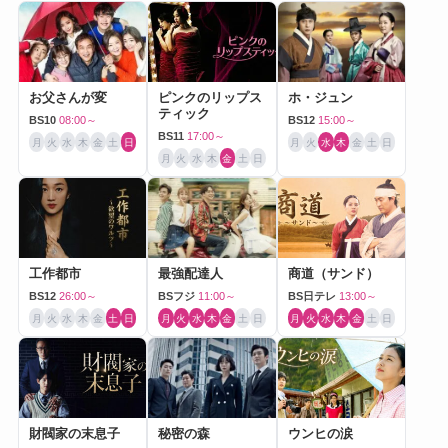
お父さんが変
ピンクのリップス
ホ・ジュン
ティック
BS10
08:00～
BS12
15:00～
BS11
17:00～
月
火
水
木
金
土
日
月
火
水
木
金
土
日
月
火
水
木
金
土
日
工作都市
最強配達人
商道（サンド）
BS12
26:00～
BSフジ
11:00～
BS日テレ
13:00～
月
火
水
木
金
土
日
月
火
水
木
金
土
日
月
火
水
木
金
土
日
財閥家の末息子
秘密の森
ウンヒの涙