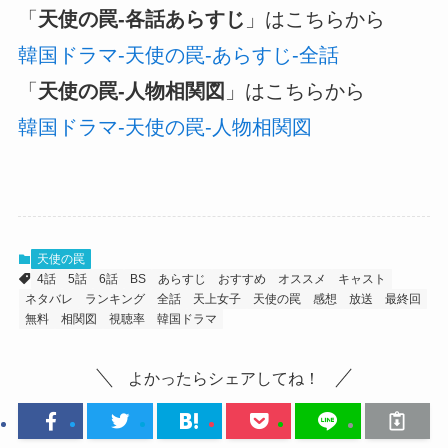
「
天使の罠-各話あらすじ
」はこちらから
韓国ドラマ-天使の罠-あらすじ-全話
「
天使の罠-人物相関図
」はこちらから
韓国ドラマ-天使の罠-人物相関図
天使の罠
4話
5話
6話
BS
あらすじ
おすすめ
オススメ
キャスト
ネタバレ
ランキング
全話
天上女子
天使の罠
感想
放送
最終回
無料
相関図
視聴率
韓国ドラマ
よかったらシェアしてね！