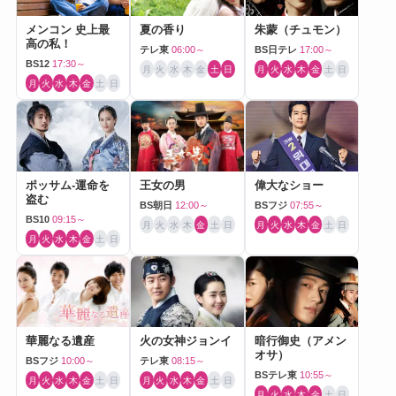
メンコン 史上最
夏の香り
朱蒙（チュモン）
高の私！
テレ東
06:00～
BS日テレ
17:00～
BS12
17:30～
月
火
水
木
金
土
日
月
火
水
木
金
土
日
月
火
水
木
金
土
日
ポッサム-運命を
王女の男
偉大なショー
盗む
BS朝日
12:00～
BSフジ
07:55～
BS10
09:15～
月
火
水
木
金
土
日
月
火
水
木
金
土
日
月
火
水
木
金
土
日
華麗なる遺産
火の女神ジョンイ
暗行御史（アメン
オサ）
BSフジ
10:00～
テレ東
08:15～
BSテレ東
10:55～
月
火
水
木
金
土
日
月
火
水
木
金
土
日
月
火
水
木
金
土
日