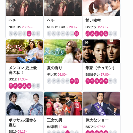
ヘチ
ヘチ
甘い秘密
NHK BS
23:25～
NHK BSP4K
21:00～
BSフジ
15:30～
月
火
水
木
金
土
日
月
火
水
木
金
土
日
月
火
水
木
金
土
日
メンコン 史上最
夏の香り
朱蒙（チュモン）
高の私！
テレ東
06:00～
BS日テレ
17:00～
BS12
17:30～
月
火
水
木
金
土
日
月
火
水
木
金
土
日
月
火
水
木
金
土
日
ポッサム-運命を
王女の男
偉大なショー
盗む
BS朝日
12:00～
BSフジ
07:55～
BS10
09:15～