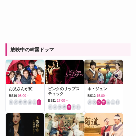
放映中の韓国ドラマ
お父さんが変
ピンクのリップス
ホ・ジュン
ティック
BS10
08:00～
BS12
15:00～
BS11
17:00～
月
火
水
木
金
土
日
月
火
水
木
金
土
日
月
火
水
木
金
土
日