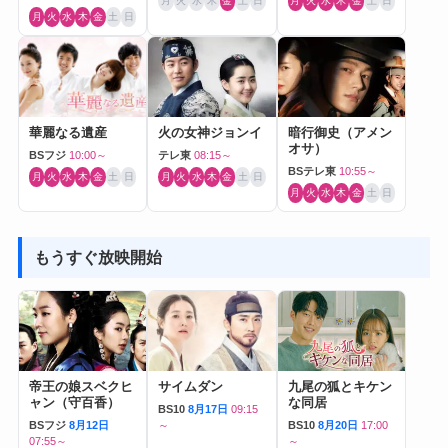
月
火
水
木
金
土
日
月
火
水
木
金
土
日
月
火
水
木
金
土
日
華麗なる遺産
火の女神ジョンイ
暗行御史（アメン
オサ）
BSフジ
10:00～
テレ東
08:15～
BSテレ東
10:55～
月
火
水
木
金
土
日
月
火
水
木
金
土
日
月
火
水
木
金
土
日
もうすぐ放映開始
帝王の娘スベクヒ
サイムダン
九尾の狐とキケン
ャン（守百香）
な同居
BS10
8月17日
09:15
BSフジ
8月12日
～
BS10
8月20日
17:00
07:55～
～