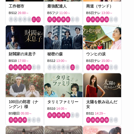
工作都市
最強配達人
商道（サンド）
BS12
26:00～
BSフジ
11:00～
BS日テレ
13:00～
月
火
水
木
金
土
日
月
火
水
木
金
土
日
月
火
水
木
金
土
日
財閥家の末息子
秘密の森
ウンヒの涙
BS10
17:00～
BS12
13:00～
BS日テレ
15:00～
月
火
水
木
金
土
日
月
火
水
木
金
土
日
月
火
水
木
金
土
日
100日の郎君（ナ
タリミファミリー
太陽を飲み込んだ
ングン）様
女
BS10
14:05～
BS朝日
05:00～
BS11
14:29～
月
火
水
木
金
土
日
月
火
水
木
金
土
日
月
火
水
木
金
土
日