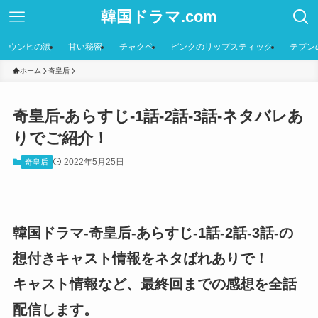
韓国ドラマ.com
ウンヒの涙
甘い秘密
チャクペ
ピンクのリップスティック
テプン
ホーム
奇皇后
奇皇后-あらすじ-1話-2話-3話-ネタバレあ
りでご紹介！
2022年5月25日
奇皇后
韓国ドラマ-奇皇后-あらすじ-1話-2話-3話-の
想付きキャスト情報をネタばれありで！
キャスト情報など、最終回までの感想を全話
配信します。