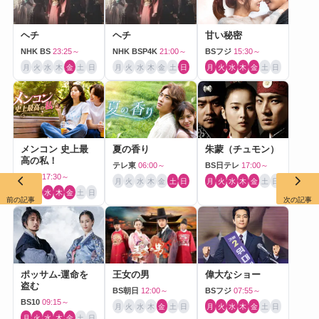
ヘチ
ヘチ
甘い秘密
NHK BS
23:25～
NHK BSP4K
21:00～
BSフジ
15:30～
月
火
水
木
金
土
日
月
火
水
木
金
土
日
月
火
水
木
金
土
日
メンコン 史上最
夏の香り
朱蒙（チュモン）
高の私！
テレ東
06:00～
BS日テレ
17:00～
BS12
17:30～
月
火
水
木
金
土
日
月
火
水
木
金
土
日
月
火
水
木
金
土
日
前の記事
次の記事
ポッサム-運命を
王女の男
偉大なショー
盗む
BS朝日
12:00～
BSフジ
07:55～
BS10
09:15～
月
火
水
木
金
土
日
月
火
水
木
金
土
日
月
火
水
木
金
土
日