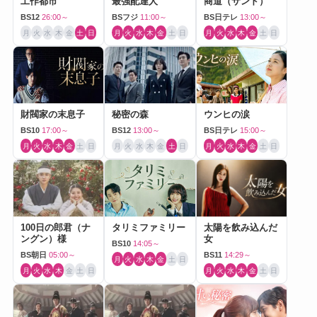
工作都市
最強配達人
商道（サンド）
BS12
26:00～
BSフジ
11:00～
BS日テレ
13:00～
月
火
水
木
金
土
日
月
火
水
木
金
土
日
月
火
水
木
金
土
日
財閥家の末息子
秘密の森
ウンヒの涙
BS10
17:00～
BS12
13:00～
BS日テレ
15:00～
月
火
水
木
金
土
日
月
火
水
木
金
土
日
月
火
水
木
金
土
日
100日の郎君（ナ
タリミファミリー
太陽を飲み込んだ
ングン）様
女
BS10
14:05～
BS朝日
05:00～
BS11
14:29～
月
火
水
木
金
土
日
月
火
水
木
金
土
日
月
火
水
木
金
土
日