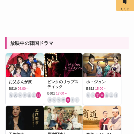
もくじ
放映中の韓国ドラマ
お父さんが変
ピンクのリップス
ホ・ジュン
ティック
BS10
08:00～
BS12
15:00～
BS11
17:00～
月
火
水
木
金
土
日
月
火
水
木
金
土
日
月
火
水
木
金
土
日