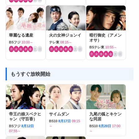
華麗なる遺産
火の女神ジョンイ
暗行御史（アメン
オサ）
BSフジ
10:00～
テレ東
08:15～
BSテレ東
10:55～
月
火
水
木
金
土
日
月
火
水
木
金
土
日
月
火
水
木
金
土
日
もうすぐ放映開始
帝王の娘スベクヒ
サイムダン
九尾の狐とキケン
ャン（守百香）
な同居
BS10
8月17日
09:15
BSフジ
8月12日
～
BS10
8月20日
17:00
07:55～
～