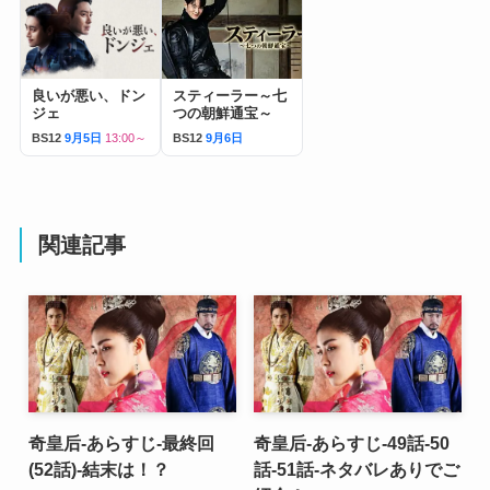
良いが悪い、ドン
スティーラー～七
ジェ
つの朝鮮通宝～
BS12
9月5日
13:00～
BS12
9月6日
関連記事
奇皇后-あらすじ-最終回
奇皇后-あらすじ-49話-50
(52話)-結末は！？
話-51話-ネタバレありでご