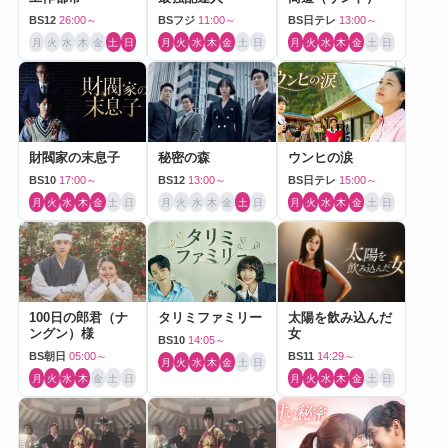
BS12
26:00～
BSフジ
11:00～
BS日テレ
13:00～
月
火
水
木
金
土
日
月
火
水
木
金
土
日
月
火
水
木
金
土
日
財閥家の末息子
秘密の森
ウンヒの涙
BS10
17:00～
BS12
13:00～
BS日テレ
15:00～
月
火
水
木
金
土
日
月
火
水
木
金
土
日
月
火
水
木
金
土
日
100日の郎君（ナ
タリミファミリー
太陽を飲み込んだ
ングン）様
女
BS10
14:05～
BS朝日
05:00～
BS11
14:29～
月
火
水
木
金
土
日
月
火
水
木
金
土
日
月
火
水
木
金
土
日