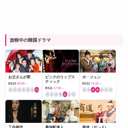
放映中の韓国ドラマ
お父さんが変
ピンクのリップス
ホ・ジュン
ティック
BS10
08:00～
BS12
15:00～
BS11
17:00～
月
火
水
木
金
土
日
月
火
水
木
金
土
日
月
火
水
木
金
土
日
工作都市
最強配達人
商道（サンド）