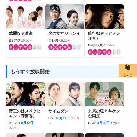
華麗なる遺産
火の女神ジョンイ
暗行御史（アメン
オサ）
BSフジ
10:00～
テレ東
08:15～
BSテレ東
10:55～
月
火
水
木
金
土
日
月
火
水
木
金
土
日
月
火
水
木
金
土
日
もうすぐ放映開始
もくじ
帝王の娘スベクヒ
サイムダン
九尾の狐とキケン
ャン（守百香）
な同居
BS10
8月17日
09:15
BSフジ
8月12日
～
BS10
8月20日
17:00
07:55～
～