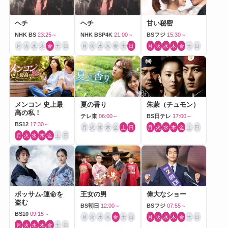
ヘチ
ヘチ
甘い秘密
NHK BS
23:25～
NHK BSP4K
21:00～
BSフジ
15:30～
月
火
水
木
金
土
日
月
火
水
木
金
土
日
月
火
水
木
金
土
日
メンコン 史上最
夏の香り
朱蒙（チュモン）
高の私！
テレ東
06:00～
BS日テレ
17:00～
BS12
17:30～
月
火
水
木
金
土
日
月
火
水
木
金
土
日
月
火
水
木
金
土
日
ポッサム-運命を
王女の男
偉大なショー
盗む
BS朝日
12:00～
BSフジ
07:55～
BS10
09:15～
月
火
水
木
金
土
日
月
火
水
木
金
土
日
月
火
水
木
金
土
日