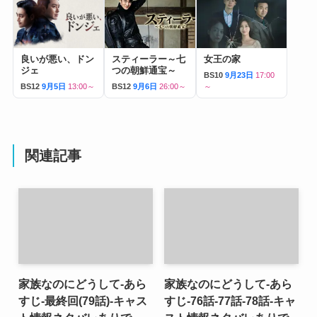
良いが悪い、ドン
スティーラー～七
女王の家
ジェ
つの朝鮮通宝～
BS10
9月23日
17:00
BS12
9月5日
13:00～
BS12
9月6日
26:00～
～
関連記事
家族なのにどうして-あら
家族なのにどうして-あら
すじ-最終回(79話)-キャス
すじ-76話-77話-78話-キャ