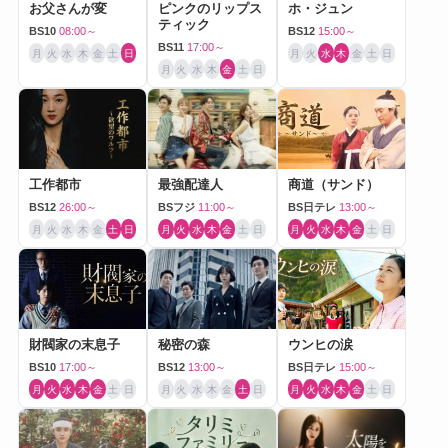
お父さんが変
ピンクのリップス
ホ・ジュン
ティック
BS10
08:00～
BS12
15:00～
BS11
17:00～
月
火
水
木
金
土
日
月
火
水
木
金
土
日
月
火
水
木
金
土
日
工作都市
最強配達人
商道（サンド）
BS12
26:00～
BSフジ
11:00～
BS日テレ
13:00～
月
火
水
木
金
土
日
月
火
水
木
金
土
日
月
火
水
木
金
土
日
財閥家の末息子
秘密の森
ウンヒの涙
BS10
17:00～
BS12
13:00～
BS日テレ
15:00～
月
火
水
木
金
土
日
月
火
水
木
金
土
日
月
火
水
木
金
土
日