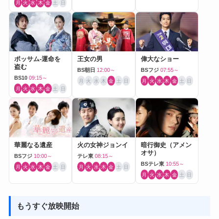
月
火
水
木
金
土
日
ポッサム-運命を
王女の男
偉大なショー
盗む
BS朝日
12:00～
BSフジ
07:55～
BS10
09:15～
月
火
水
木
金
土
日
月
火
水
木
金
土
日
月
火
水
木
金
土
日
華麗なる遺産
火の女神ジョンイ
暗行御史（アメン
オサ）
BSフジ
10:00～
テレ東
08:15～
BSテレ東
10:55～
月
火
水
木
金
土
日
月
火
水
木
金
土
日
月
火
水
木
金
土
日
もうすぐ放映開始