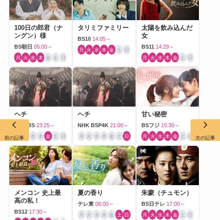
100日の郎君（ナ
タリミファミリー
太陽を飲み込んだ
ングン）様
女
BS10
14:05～
BS朝日
05:00～
BS11
14:29～
月
火
水
木
金
土
日
月
火
水
木
金
土
日
月
火
水
木
金
土
日
ヘチ
ヘチ
甘い秘密
NHK BS
23:25～
NHK BSP4K
21:00～
BSフジ
15:30～
月
火
水
木
金
土
日
月
火
水
木
金
土
日
月
火
水
木
金
土
日
前の記事
次の記事
メンコン 史上最
夏の香り
朱蒙（チュモン）
高の私！
テレ東
06:00～
BS日テレ
17:00～
BS12
17:30～
月
火
水
木
金
土
日
月
火
水
木
金
土
日