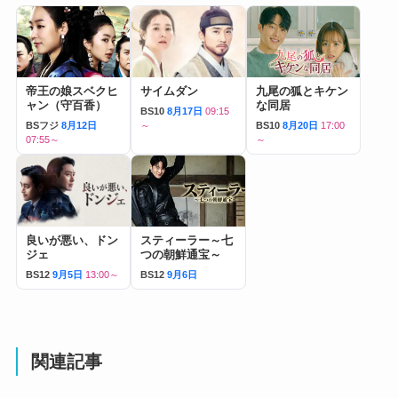
帝王の娘スベクヒ
サイムダン
九尾の狐とキケン
ャン（守百香）
な同居
BS10
8月17日
09:15
BSフジ
8月12日
～
BS10
8月20日
17:00
07:55～
～
良いが悪い、ドン
スティーラー～七
ジェ
つの朝鮮通宝～
BS12
9月5日
13:00～
BS12
9月6日
関連記事