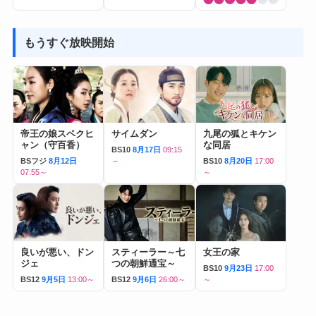
もうすぐ放映開始
帝王の娘スベクヒ
サイムダン
九尾の狐とキケン
ャン（守百香）
な同居
BS10
8月17日
09:15
BSフジ
8月12日
～
BS10
8月20日
17:00
07:55～
～
良いが悪い、ドン
スティーラー～七
女王の家
ジェ
つの朝鮮通宝～
BS10
9月23日
17:00
BS12
9月5日
13:00～
BS12
9月6日
26:00～
～