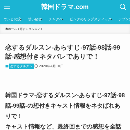
韓国ドラマ.com
ウンヒの涙
甘い秘密
チャクペ
ピンクのリップスティック
テプン
ホーム
恋するダルスン
恋するダルスン-あらすじ-97話-98話-99
話-感想付きネタバレでありで！
2020年4月10日
恋するダルスン
韓国ドラマ-恋するダルスン-あらすじ-97話-98
話-99話-の想付きキャスト情報をネタばれあ
りで！
キャスト情報など、最終回までの感想を全話