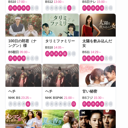
BS10
17:00～
BS12
13:00～
BS日テレ
15:00～
月
火
水
木
金
土
日
月
火
水
木
金
土
日
月
火
水
木
金
土
日
100日の郎君（ナ
タリミファミリー
太陽を飲み込んだ
ングン）様
女
BS10
14:05～
BS朝日
05:00～
BS11
14:29～
月
火
水
木
金
土
日
月
火
水
木
金
土
日
月
火
水
木
金
土
日
ヘチ
ヘチ
甘い秘密
NHK BS
23:25～
NHK BSP4K
21:00～
BSフジ
15:30～
月
火
水
木
金
土
日
月
火
水
木
金
土
日
月
火
水
木
金
土
日