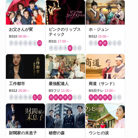
お父さんが変
ピンクのリップス
ホ・ジュン
ティック
BS10
08:00～
BS12
15:00～
BS11
17:00～
月
火
水
木
金
土
日
月
火
水
木
金
土
日
月
火
水
木
金
土
日
工作都市
最強配達人
商道（サンド）
BS12
26:00～
BSフジ
11:00～
BS日テレ
13:00～
月
火
水
木
金
土
日
月
火
水
木
金
土
日
月
火
水
木
金
土
日
財閥家の末息子
秘密の森
ウンヒの涙