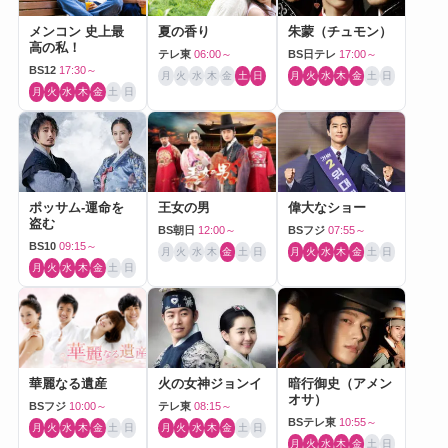
メンコン 史上最
夏の香り
朱蒙（チュモン）
高の私！
テレ東
06:00～
BS日テレ
17:00～
BS12
17:30～
月
火
水
木
金
土
日
月
火
水
木
金
土
日
月
火
水
木
金
土
日
ポッサム-運命を
王女の男
偉大なショー
盗む
BS朝日
12:00～
BSフジ
07:55～
BS10
09:15～
月
火
水
木
金
土
日
月
火
水
木
金
土
日
月
火
水
木
金
土
日
華麗なる遺産
火の女神ジョンイ
暗行御史（アメン
オサ）
BSフジ
10:00～
テレ東
08:15～
BSテレ東
10:55～
月
火
水
木
金
土
日
月
火
水
木
金
土
日
月
火
水
木
金
土
日