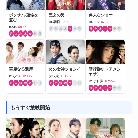
ポッサム-運命を
王女の男
偉大なショー
盗む
BS朝日
12:00～
BSフジ
07:55～
BS10
09:15～
月
火
水
木
金
土
日
月
火
水
木
金
土
日
月
火
水
木
金
土
日
華麗なる遺産
火の女神ジョンイ
暗行御史（アメン
オサ）
BSフジ
10:00～
テレ東
08:15～
BSテレ東
10:55～
月
火
水
木
金
土
日
月
火
水
木
金
土
日
月
火
水
木
金
土
日
もうすぐ放映開始