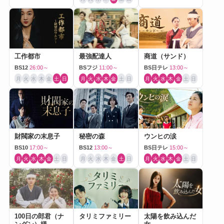
工作都市
最強配達人
商道（サンド）
BS12
26:00～
BSフジ
11:00～
BS日テレ
13:00～
月
火
水
木
金
土
日
月
火
水
木
金
土
日
月
火
水
木
金
土
日
財閥家の末息子
秘密の森
ウンヒの涙
BS10
17:00～
BS12
13:00～
BS日テレ
15:00～
月
火
水
木
金
土
日
月
火
水
木
金
土
日
月
火
水
木
金
土
日
100日の郎君（ナ
タリミファミリー
太陽を飲み込んだ