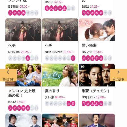
ングン）様
女
BS10
14:05～
BS朝日
05:00～
BS11
14:29～
月
火
水
木
金
土
日
月
火
水
木
金
土
日
月
火
水
木
金
土
日
ヘチ
ヘチ
甘い秘密
NHK BS
23:25～
NHK BSP4K
21:00～
BSフジ
15:30～
月
火
水
木
金
土
日
月
火
水
木
金
土
日
月
火
水
木
金
土
日
前の記事
次の記事
メンコン 史上最
夏の香り
朱蒙（チュモン）
高の私！
テレ東
06:00～
BS日テレ
17:00～
BS12
17:30～
月
火
水
木
金
土
日
月
火
水
木
金
土
日
月
火
水
木
金
土
日