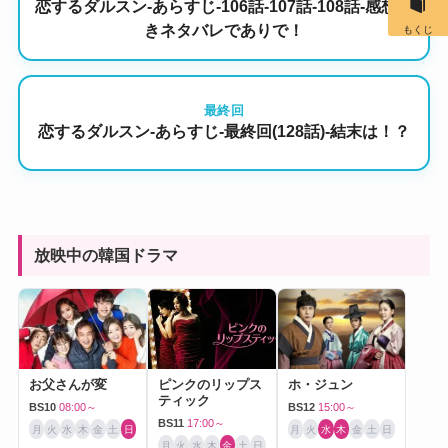
恋するダルスン-あらすじ-106話-107話-108話-感想付
きネタバレでありで！
もくじ
最終回
恋するダルスン-あらすじ-最終回(128話)-結末は！？
放映中の韓国ドラマ
お父さんが変
ピンクのリップス
ホ・ジュン
ティック
BS10
08:00～
BS12
15:00～
BS11
17:00～
月
火
水
木
金
土
日
月
火
水
木
金
土
日
月
火
水
木
金
土
日