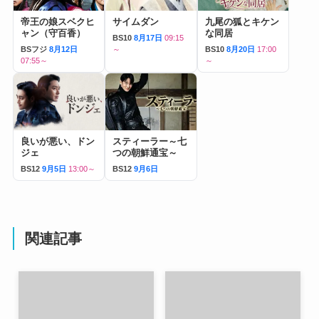
帝王の娘スベクヒ
サイムダン
九尾の狐とキケン
ャン（守百香）
な同居
BS10
8月17日
09:15
BSフジ
8月12日
～
BS10
8月20日
17:00
07:55～
～
良いが悪い、ドン
スティーラー～七
ジェ
つの朝鮮通宝～
BS12
9月5日
13:00～
BS12
9月6日
関連記事