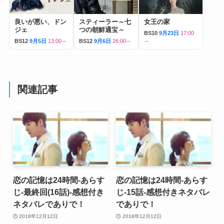
良いが悪い、ドン
スティーラー～七
女王の家
ジェ
つの朝鮮通宝～
BS10
9月23日
17:00
BS12
9月5日
13:00～
BS12
9月6日
26:00～
～
関連記事
恋の記憶は24時間-あらす
恋の記憶は24時間-あらす
じ-最終回(16話)-感想付き
じ-15話-感想付きネタバレ
ネタバレでありで！
でありで！
2018年12月12日
2018年12月12日