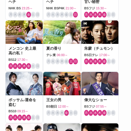
ヘチ
ヘチ
甘い秘密
NHK BS
23:25～
NHK BSP4K
21:00～
BSフジ
15:30～
月
火
水
木
金
土
日
月
火
水
木
金
土
日
月
火
水
木
金
土
日
メンコン 史上最
夏の香り
朱蒙（チュモン）
高の私！
テレ東
06:00～
BS日テレ
17:00～
BS12
17:30～
月
火
水
木
金
土
日
月
火
水
木
金
土
日
月
火
水
木
金
土
日
ポッサム-運命を
王女の男
偉大なショー
盗む
BS朝日
12:00～
BSフジ
07:55～
BS10
09:15～
月
火
水
木
金
土
日
月
火
水
木
金
土
日
月
火
水
木
金
土
日