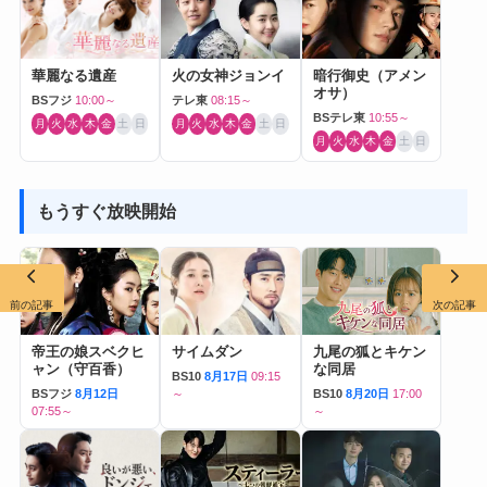
華麗なる遺産
火の女神ジョンイ
暗行御史（アメン
オサ）
BSフジ
10:00～
テレ東
08:15～
BSテレ東
10:55～
月
火
水
木
金
土
日
月
火
水
木
金
土
日
月
火
水
木
金
土
日
もうすぐ放映開始
前の記事
次の記事
帝王の娘スベクヒ
サイムダン
九尾の狐とキケン
ャン（守百香）
な同居
BS10
8月17日
09:15
BSフジ
8月12日
～
BS10
8月20日
17:00
07:55～
～