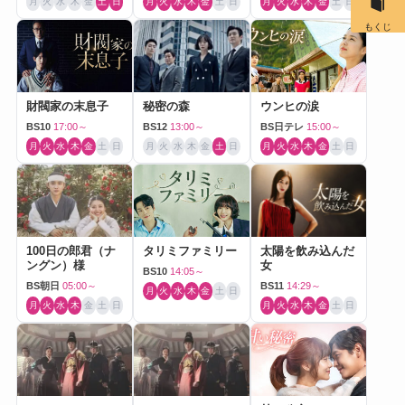
月
火
水
木
金
土
日
月
火
水
木
金
土
日
月
火
水
木
金
土
日
もくじ
財閥家の末息子
秘密の森
ウンヒの涙
BS10
17:00～
BS12
13:00～
BS日テレ
15:00～
月
火
水
木
金
土
日
月
火
水
木
金
土
日
月
火
水
木
金
土
日
100日の郎君（ナ
タリミファミリー
太陽を飲み込んだ
ングン）様
女
BS10
14:05～
BS朝日
05:00～
BS11
14:29～
月
火
水
木
金
土
日
月
火
水
木
金
土
日
月
火
水
木
金
土
日