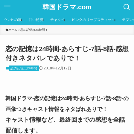
韓国ドラマ.com
ウンヒの涙
甘い秘密
チャクペ
ピンクのリップスティック
テプン
ホーム
恋の記憶は24時間
恋の記憶は24時間-あらすじ-7話-8話-感想
付きネタバレでありで！
2018年12月12日
恋の記憶は24時間
韓国ドラマ-恋の記憶は24時間-あらすじ-7話-8話-の
画像つきキャスト情報をネタばれありで！
キャスト情報など、最終回までの感想を全話
配信します。