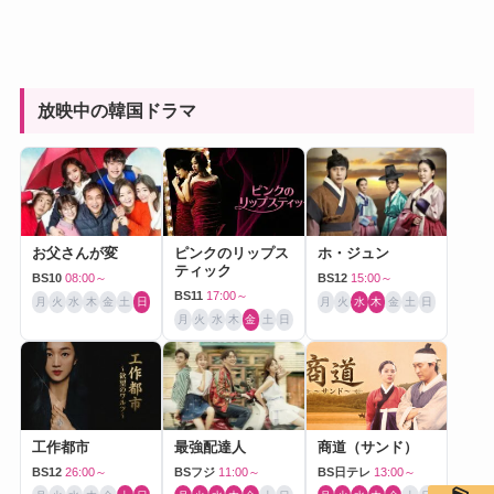
放映中の韓国ドラマ
お父さんが変
ピンクのリップス
ホ・ジュン
ティック
BS10
08:00～
BS12
15:00～
BS11
17:00～
月
火
水
木
金
土
日
月
火
水
木
金
土
日
月
火
水
木
金
土
日
工作都市
最強配達人
商道（サンド）
BS12
26:00～
BSフジ
11:00～
BS日テレ
13:00～