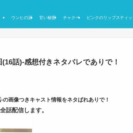
ウンヒの涙
甘い秘密
チャクペ
ピンクのリップスティッ
回(16話)-感想付きネタバレでありで！
5話-の画像つきキャスト情報をネタばれありで！
全話配信します。