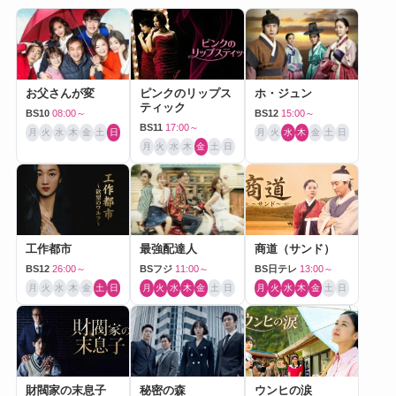
お父さんが変
ピンクのリップス
ホ・ジュン
ティック
BS10
08:00～
BS12
15:00～
BS11
17:00～
月
火
水
木
金
土
日
月
火
水
木
金
土
日
月
火
水
木
金
土
日
工作都市
最強配達人
商道（サンド）
BS12
26:00～
BSフジ
11:00～
BS日テレ
13:00～
月
火
水
木
金
土
日
月
火
水
木
金
土
日
月
火
水
木
金
土
日
財閥家の末息子
秘密の森
ウンヒの涙