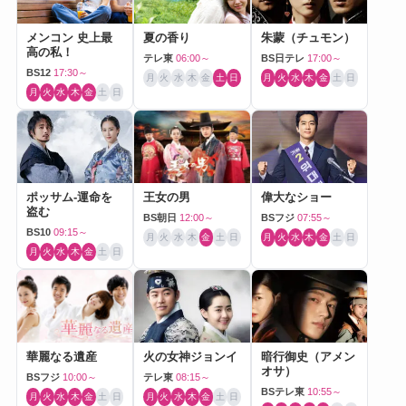
メンコン 史上最
夏の香り
朱蒙（チュモン）
高の私！
テレ東
06:00～
BS日テレ
17:00～
BS12
17:30～
月
火
水
木
金
土
日
月
火
水
木
金
土
日
月
火
水
木
金
土
日
ポッサム-運命を
王女の男
偉大なショー
盗む
BS朝日
12:00～
BSフジ
07:55～
BS10
09:15～
月
火
水
木
金
土
日
月
火
水
木
金
土
日
月
火
水
木
金
土
日
華麗なる遺産
火の女神ジョンイ
暗行御史（アメン
オサ）
BSフジ
10:00～
テレ東
08:15～
BSテレ東
10:55～
月
火
水
木
金
土
日
月
火
水
木
金
土
日