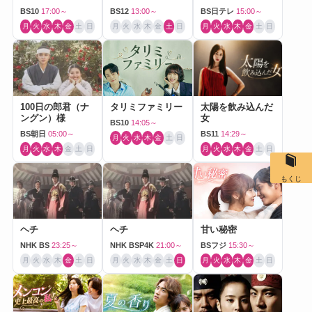
BS10
17:00～
BS12
13:00～
BS日テレ
15:00～
月
火
水
木
金
土
日
月
火
水
木
金
土
日
月
火
水
木
金
土
日
100日の郎君（ナ
タリミファミリー
太陽を飲み込んだ
ングン）様
女
BS10
14:05～
BS朝日
05:00～
BS11
14:29～
月
火
水
木
金
土
日
月
火
水
木
金
土
日
月
火
水
木
金
土
日
もくじ
ヘチ
ヘチ
甘い秘密
NHK BS
23:25～
NHK BSP4K
21:00～
BSフジ
15:30～
月
火
水
木
金
土
日
月
火
水
木
金
土
日
月
火
水
木
金
土
日