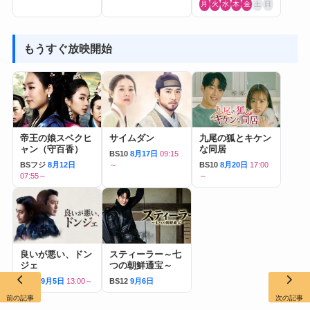
月
火
水
木
金
土
日
もうすぐ放映開始
帝王の娘スベクヒ
サイムダン
九尾の狐とキケン
ャン（守百香）
な同居
BS10
8月17日
09:15
BSフジ
8月12日
～
BS10
8月20日
17:00
07:55～
～
良いが悪い、ドン
スティーラー～七
ジェ
つの朝鮮通宝～
BS12
9月5日
13:00～
BS12
9月6日
前の記事
次の記事