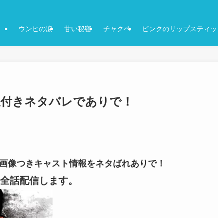
ウンヒの涙
甘い秘密
チャクペ
ピンクのリップスティッ
-感想付きネタバレでありで！
話-の画像つきキャスト情報をネタばれありで！
全話配信します。