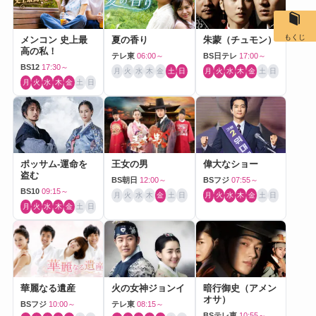
もくじ
メンコン 史上最
夏の香り
朱蒙（チュモン）
高の私！
テレ東
06:00～
BS日テレ
17:00～
BS12
17:30～
月
火
水
木
金
土
日
月
火
水
木
金
土
日
月
火
水
木
金
土
日
ポッサム-運命を
王女の男
偉大なショー
盗む
BS朝日
12:00～
BSフジ
07:55～
BS10
09:15～
月
火
水
木
金
土
日
月
火
水
木
金
土
日
月
火
水
木
金
土
日
華麗なる遺産
火の女神ジョンイ
暗行御史（アメン
オサ）
BSフジ
10:00～
テレ東
08:15～
BSテレ東
10:55～