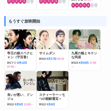
月
火
水
木
金
土
日
月
火
水
木
金
土
日
月
火
水
木
金
土
日
もうすぐ放映開始
帝王の娘スベクヒ
サイムダン
九尾の狐とキケン
ャン（守百香）
な同居
BS10
8月17日
09:15
BSフジ
8月12日
～
BS10
8月20日
17:00
07:55～
～
良いが悪い、ドン
スティーラー～七
ジェ
つの朝鮮通宝～
BS12
9月5日
13:00～
BS12
9月6日