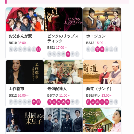
お父さんが変
ピンクのリップス
ホ・ジュン
ティック
BS10
08:00～
BS12
15:00～
BS11
17:00～
月
火
水
木
金
土
日
月
火
水
木
金
土
日
月
火
水
木
金
土
日
工作都市
最強配達人
商道（サンド）
BS12
26:00～
BSフジ
11:00～
BS日テレ
13:00～
月
火
水
木
金
土
日
月
火
水
木
金
土
日
月
火
水
木
金
土
日