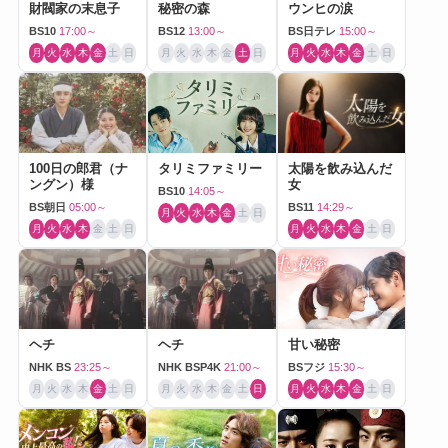
財閥家の末息子
秘密の森
ウンヒの涙
BS10
17:00～
BS12
13:00～
BS日テレ
15:00～
月
火
水
木
金
土
日
月
火
水
木
金
土
日
月
火
水
木
金
土
日
100日の郎君（ナ
タリミファミリー
太陽を飲み込んだ
ングン）様
女
BS10
14:05～
BS朝日
05:00～
BS11
14:29～
月
火
水
木
金
土
日
月
火
水
木
金
土
日
月
火
水
木
金
土
日
ヘチ
ヘチ
甘い秘密
NHK BS
23:25～
NHK BSP4K
21:00～
BSフジ
15:30～
月
火
水
木
金
土
日
月
火
水
木
金
土
日
月
火
水
木
金
土
日