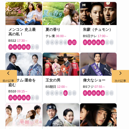
メンコン 史上最
夏の香り
朱蒙（チュモン）
高の私！
テレ東
06:00～
BS日テレ
17:00～
BS12
17:30～
月
火
水
木
金
土
日
月
火
水
木
金
土
日
月
火
水
木
金
土
日
ポッサム-運命を
王女の男
偉大なショー
前の記事
次の記事
盗む
BS朝日
12:00～
BSフジ
07:55～
BS10
09:15～
月
火
水
木
金
土
日
月
火
水
木
金
土
日
月
火
水
木
金
土
日