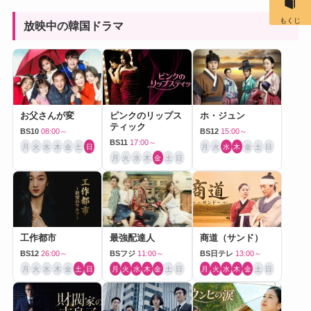
もくじ
放映中の韓国ドラマ
お父さんが変
ピンクのリップス
ホ・ジュン
ティック
BS10
08:00～
BS12
15:00～
BS11
17:00～
月
火
水
木
金
土
日
月
火
水
木
金
土
日
月
火
水
木
金
土
日
工作都市
最強配達人
商道（サンド）
BS12
26:00～
BSフジ
11:00～
BS日テレ
13:00～
月
火
水
木
金
土
日
月
火
水
木
金
土
日
月
火
水
木
金
土
日