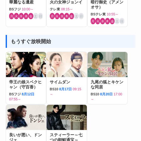
華麗なる遺産
火の女神ジョンイ
暗行御史（アメン
オサ）
BSフジ
10:00～
テレ東
08:15～
BSテレ東
10:55～
月
火
水
木
金
土
日
月
火
水
木
金
土
日
月
火
水
木
金
土
日
もうすぐ放映開始
帝王の娘スベクヒ
サイムダン
九尾の狐とキケン
ャン（守百香）
な同居
BS10
8月17日
09:15
BSフジ
8月12日
～
BS10
8月20日
17:00
07:55～
～
良いが悪い、ドン
スティーラー～七
ジェ
つの朝鮮通宝～