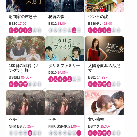
財閥家の末息子
秘密の森
ウンヒの涙
BS10
17:00～
BS12
13:00～
BS日テレ
15:00～
月
火
水
木
金
土
日
月
火
水
木
金
土
日
月
火
水
木
金
土
日
100日の郎君（ナ
タリミファミリー
太陽を飲み込んだ
ングン）様
女
BS10
14:05～
BS朝日
05:00～
BS11
14:29～
月
火
水
木
金
土
日
月
火
水
木
金
土
日
月
火
水
木
金
土
日
ヘチ
ヘチ
甘い秘密
NHK BS
23:25～
NHK BSP4K
21:00～
BSフジ
15:30～
月
火
水
木
金
土
日
月
火
水
木
金
土
日
月
火
水
木
金
土
日