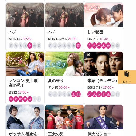
ヘチ
ヘチ
甘い秘密
NHK BS
23:25～
NHK BSP4K
21:00～
BSフジ
15:30～
月
火
水
木
金
土
日
月
火
水
木
金
土
日
月
火
水
木
金
土
日
メンコン 史上最
夏の香り
朱蒙（チュモン）
もくじ
高の私！
テレ東
06:00～
BS日テレ
17:00～
BS12
17:30～
月
火
水
木
金
土
日
月
火
水
木
金
土
日
月
火
水
木
金
土
日
ポッサム-運命を
王女の男
偉大なショー