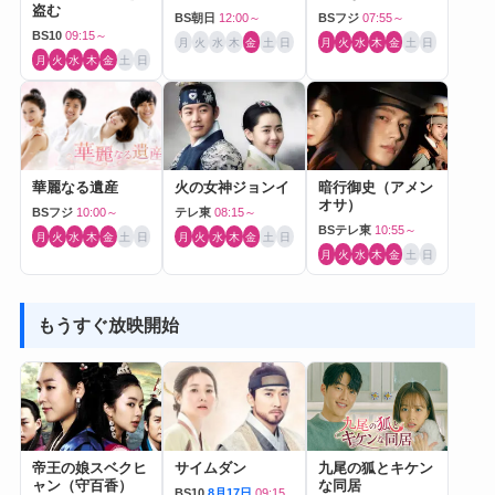
盗む
BS朝日
12:00～
BSフジ
07:55～
BS10
09:15～
月
火
水
木
金
土
日
月
火
水
木
金
土
日
月
火
水
木
金
土
日
華麗なる遺産
火の女神ジョンイ
暗行御史（アメン
オサ）
BSフジ
10:00～
テレ東
08:15～
BSテレ東
10:55～
月
火
水
木
金
土
日
月
火
水
木
金
土
日
月
火
水
木
金
土
日
もうすぐ放映開始
帝王の娘スベクヒ
サイムダン
九尾の狐とキケン
ャン（守百香）
な同居
BS10
8月17日
09:15