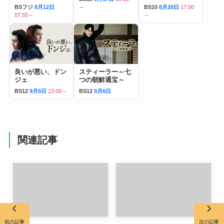
BSフジ
8月12日
～
BS10
8月20日
17:00
07:55～
～
良いが悪い、ドン
スティーラー～七
ジェ
つの朝鮮通宝～
BS12
9月5日
13:00～
BS12
9月6日
関連記事
前の記事
次の記事