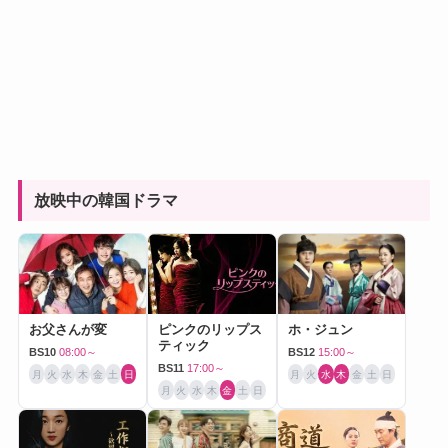
放映中の韓国ドラマ
お父さんが変
ピンクのリップス
ホ・ジュン
ティック
BS10
08:00～
BS12
15:00～
BS11
17:00～
月
火
水
木
金
土
日
月
火
水
木
金
土
日
月
火
水
木
金
土
日