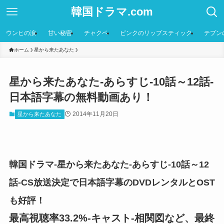
韓国ドラマ.com
ウンヒの涙
甘い秘密
チャクペ
ピンクのリップスティック
テプン
ホーム
星から来たあなた
星から来たあなた-あらすじ-10話～12話-
日本語字幕の無料動画あり！
2014年11月20日
星から来たあなた
韓国ドラマ-星から来たあなた-あらすじ-10話～12
話-CS放送決定で日本語字幕のDVDレンタルとOST
も好評！
最高視聴率33.2%-キャスト-相関図など、最終