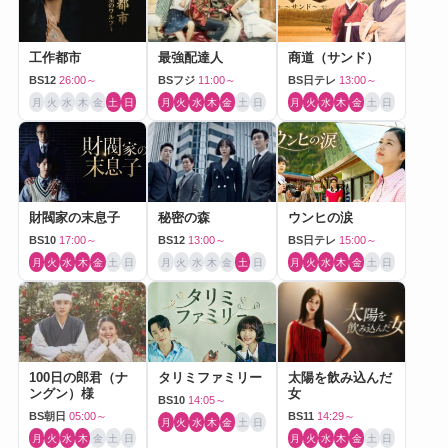
工作都市
最強配達人
商道（サンド）
BS12
26:00～
BSフジ
11:00～
BS日テレ
13:00～
月
火
水
木
金
土
日
月
火
水
木
金
土
日
月
火
水
木
金
土
日
財閥家の末息子
秘密の森
ウンヒの涙
BS10
17:00～
BS12
13:00～
BS日テレ
15:00～
月
火
水
木
金
土
日
月
火
水
木
金
土
日
月
火
水
木
金
土
日
100日の郎君（ナ
タリミファミリー
太陽を飲み込んだ
ングン）様
女
BS10
14:05～
BS朝日
05:00～
BS11
14:29～
月
火
水
木
金
土
日
月
火
水
木
金
土
日
月
火
水
木
金
土
日