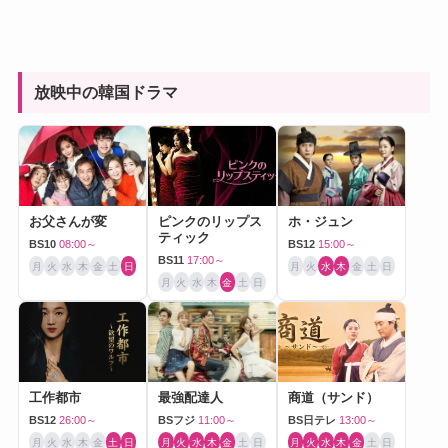
放映中の韓国ドラマ
お父さんが変
ピンクのリップス
ホ・ジュン
ティック
BS10
08:00～
BS12
15:00～
BS11
17:00～
月
火
水
木
金
土
日
月
火
水
木
金
土
日
月
火
水
木
金
土
日
工作都市
最強配達人
商道（サンド）
BS12
26:00～
BSフジ
11:00～
BS日テレ
13:00～
月
火
水
木
金
土
日
月
火
水
木
金
土
日
月
火
水
木
金
土
日