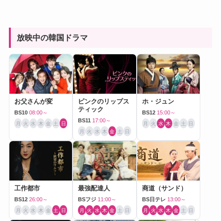
放映中の韓国ドラマ
お父さんが変
ピンクのリップス
ホ・ジュン
ティック
BS10
08:00～
BS12
15:00～
BS11
17:00～
月
火
水
木
金
土
日
月
火
水
木
金
土
日
月
火
水
木
金
土
日
工作都市
最強配達人
商道（サンド）
BS12
26:00～
BSフジ
11:00～
BS日テレ
13:00～
月
火
水
木
金
土
日
月
火
水
木
金
土
日
月
火
水
木
金
土
日