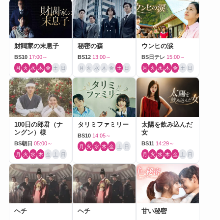
財閥家の末息子
秘密の森
ウンヒの涙
BS10
17:00～
BS12
13:00～
BS日テレ
15:00～
月
火
水
木
金
土
日
月
火
水
木
金
土
日
月
火
水
木
金
土
日
100日の郎君（ナ
タリミファミリー
太陽を飲み込んだ
ングン）様
女
BS10
14:05～
BS朝日
05:00～
BS11
14:29～
月
火
水
木
金
土
日
月
火
水
木
金
土
日
月
火
水
木
金
土
日
ヘチ
ヘチ
甘い秘密