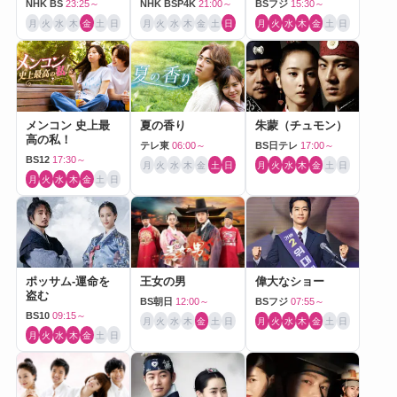
NHK BS
23:25～
NHK BSP4K
21:00～
BSフジ
15:30～
月
火
水
木
金
土
日
月
火
水
木
金
土
日
月
火
水
木
金
土
日
メンコン 史上最
夏の香り
朱蒙（チュモン）
高の私！
テレ東
06:00～
BS日テレ
17:00～
BS12
17:30～
月
火
水
木
金
土
日
月
火
水
木
金
土
日
月
火
水
木
金
土
日
ポッサム-運命を
王女の男
偉大なショー
盗む
BS朝日
12:00～
BSフジ
07:55～
BS10
09:15～
月
火
水
木
金
土
日
月
火
水
木
金
土
日
月
火
水
木
金
土
日