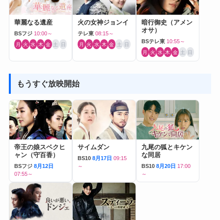
華麗なる遺産
火の女神ジョンイ
暗行御史（アメン
オサ）
BSフジ
10:00～
テレ東
08:15～
BSテレ東
10:55～
月
火
水
木
金
土
日
月
火
水
木
金
土
日
月
火
水
木
金
土
日
もうすぐ放映開始
帝王の娘スベクヒ
サイムダン
九尾の狐とキケン
ャン（守百香）
な同居
BS10
8月17日
09:15
BSフジ
8月12日
～
BS10
8月20日
17:00
07:55～
～