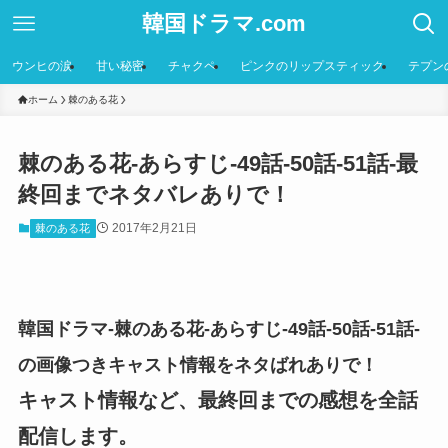
韓国ドラマ.com
ウンヒの涙
甘い秘密
チャクペ
ピンクのリップスティック
テプン
ホーム
棘のある花
棘のある花-あらすじ-49話-50話-51話-最
終回までネタバレありで！
2017年2月21日
棘のある花
韓国ドラマ-棘のある花-あらすじ-49話-50話-51話-
の画像つきキャスト情報をネタばれありで！
キャスト情報など、最終回までの感想を全話
配信します。