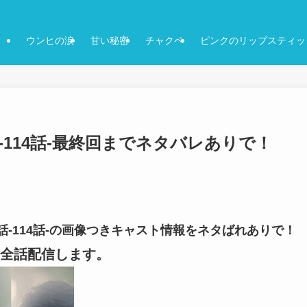
ウンヒの涙
甘い秘密
チャクペ
ピンクのリップスティッ
3話-114話-最終回までネタバレありで！
13話-114話-の画像つきキャスト情報をネタばれありで！
全話配信します。