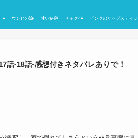
ウンヒの涙
甘い秘密
チャクペ
ピンクのリップスティッ
17話-18話-感想付きネタバレありで！
が急変し、家で倒れてしまうという非常事態に見