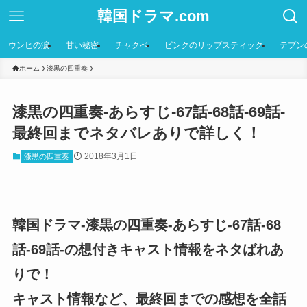
韓国ドラマ.com
ウンヒの涙
甘い秘密
チャクペ
ピンクのリップスティック
テプン
ホーム
漆黒の四重奏
漆黒の四重奏-あらすじ-67話-68話-69話-
最終回までネタバレありで詳しく！
2018年3月1日
漆黒の四重奏
韓国ドラマ-漆黒の四重奏-あらすじ-67話-68
話-69話-の想付きキャスト情報をネタばれあ
りで！
キャスト情報など、最終回までの感想を全話