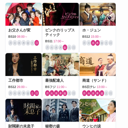
お父さんが変
ピンクのリップス
ホ・ジュン
ティック
BS10
08:00～
BS12
15:00～
BS11
17:00～
月
火
水
木
金
土
日
月
火
水
木
金
土
日
月
火
水
木
金
土
日
工作都市
最強配達人
商道（サンド）
BS12
26:00～
BSフジ
11:00～
BS日テレ
13:00～
月
火
水
木
金
土
日
月
火
水
木
金
土
日
月
火
水
木
金
土
日
財閥家の末息子
秘密の森
ウンヒの涙