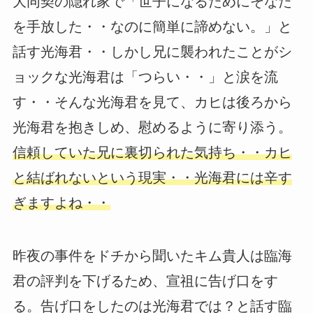
大同契の隠れ家で「世子になるためにそなた
を手放した・・なのに簡単に諦めない。」と
話す光海君・・しかし兄に襲われたことがシ
ョックな光海君は「つらい・・」と涙を流
す・・そんな光海君を見て、カヒは後ろから
光海君を抱きしめ、慰めるように寄り添う。
信頼していた兄に裏切られた気持ち・・カヒ
と結ばれないという現実・・光海君には辛す
ぎますよね・・
昨夜の事件をドチから聞いたキム貴人は臨海
君の評判を下げるため、宣祖に告げ口をす
る。告げ口をしたのは光海君では？と話す臨