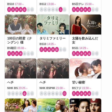
BS10
17:00～
BS12
13:00～
BS日テレ
15:00～
月
火
水
木
金
土
日
月
火
水
木
金
土
日
月
火
水
木
金
土
日
100日の郎君（ナ
タリミファミリー
太陽を飲み込んだ
ングン）様
女
BS10
14:05～
BS朝日
05:00～
BS11
14:29～
月
火
水
木
金
土
日
月
火
水
木
金
土
日
月
火
水
木
金
土
日
ヘチ
ヘチ
甘い秘密
NHK BS
23:25～
NHK BSP4K
21:00～
BSフジ
15:30～
月
火
水
木
金
土
日
月
火
水
木
金
土
日
月
火
水
木
金
土
日