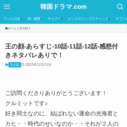
韓国ドラマ.com
ウンヒの涙
甘い秘密
チャクペ
ピンクのリップスティック
テプン
ホーム
王の顔
王の顔-あらすじ-10話-11話-12話-感想付
きネタバレありで！
2022年12月21日
王の顔
ご訪問くださりありがとうございます！
クルミットです♪
好き同士なのに、結ばれない運命の光海君と
カヒ・・時代のせいなのか・・それが２人の