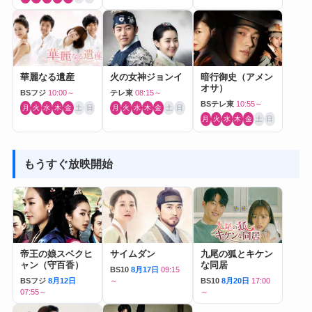
華麗なる遺産
火の女神ジョンイ
暗行御史（アメン
オサ）
BSフジ
10:00～
テレ東
08:15～
BSテレ東
10:55～
月
火
水
木
金
土
日
月
火
水
木
金
土
日
月
火
水
木
金
土
日
もうすぐ放映開始
帝王の娘スベクヒ
サイムダン
九尾の狐とキケン
ャン（守百香）
な同居
BS10
8月17日
09:15
BSフジ
8月12日
～
BS10
8月20日
17:00
07:55～
～