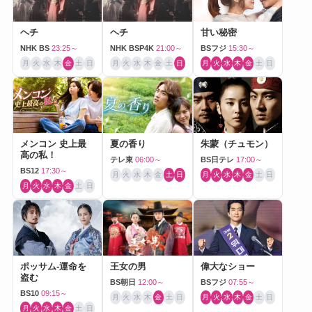
ヘチ
ヘチ
甘い秘密
NHK BS
23:25～
NHK BSP4K
21:00～
BSフジ
15:30～
月
火
水
木
金
土
日
月
火
水
木
金
土
日
月
火
水
木
金
土
日
メンコン 史上最
夏の香り
朱蒙（チュモン）
高の私！
テレ東
06:00～
BS日テレ
17:00～
BS12
17:30～
月
火
水
木
金
土
日
月
火
水
木
金
土
日
月
火
水
木
金
土
日
ポッサム-運命を
王女の男
偉大なショー
盗む
BS朝日
12:00～
BSフジ
07:55～
BS10
09:15～
月
火
水
木
金
土
日
月
火
水
木
金
土
日
月
火
水
木
金
土
日