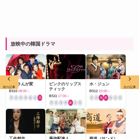
放映中の韓国ドラマ
お父さんが変
ピンクのリップス
ホ・ジュン
前の記事
次の記事
ティック
BS10
08:00～
BS12
15:00～
BS11
17:00～
月
火
水
木
金
土
日
月
火
水
木
金
土
日
月
火
水
木
金
土
日
工作都市
最強配達人
商道（サンド）