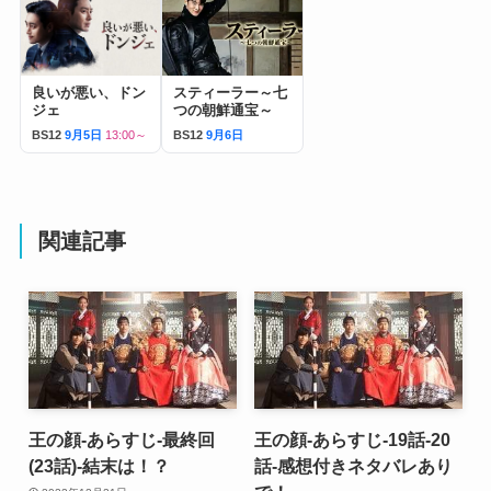
良いが悪い、ドン
スティーラー～七
ジェ
つの朝鮮通宝～
BS12
9月5日
13:00～
BS12
9月6日
関連記事
王の顔-あらすじ-最終回
王の顔-あらすじ-19話-20
(23話)-結末は！？
話-感想付きネタバレあり