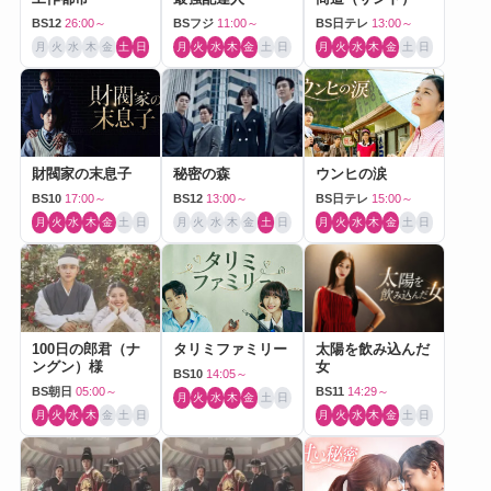
BS12
26:00～
BSフジ
11:00～
BS日テレ
13:00～
月
火
水
木
金
土
日
月
火
水
木
金
土
日
月
火
水
木
金
土
日
財閥家の末息子
秘密の森
ウンヒの涙
BS10
17:00～
BS12
13:00～
BS日テレ
15:00～
月
火
水
木
金
土
日
月
火
水
木
金
土
日
月
火
水
木
金
土
日
100日の郎君（ナ
タリミファミリー
太陽を飲み込んだ
ングン）様
女
BS10
14:05～
BS朝日
05:00～
BS11
14:29～
月
火
水
木
金
土
日
月
火
水
木
金
土
日
月
火
水
木
金
土
日