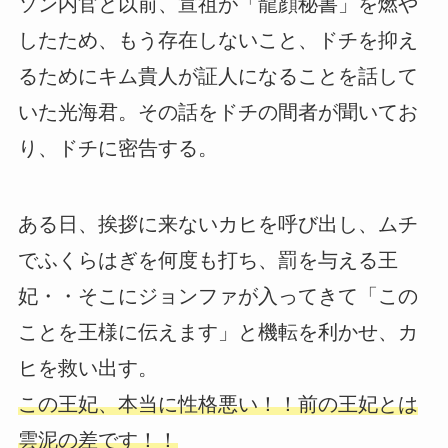
ソン内官と以前、宣祖が「龍顔秘書」を燃や
したため、もう存在しないこと、ドチを抑え
るためにキム貴人が証人になることを話して
いた光海君。その話をドチの間者が聞いてお
り、ドチに密告する。
ある日、挨拶に来ないカヒを呼び出し、ムチ
でふくらはぎを何度も打ち、罰を与える王
妃・・そこにジョンファが入ってきて「この
ことを王様に伝えます」と機転を利かせ、カ
ヒを救い出す。
この王妃、本当に性格悪い！！前の王妃とは
雲泥の差です！！