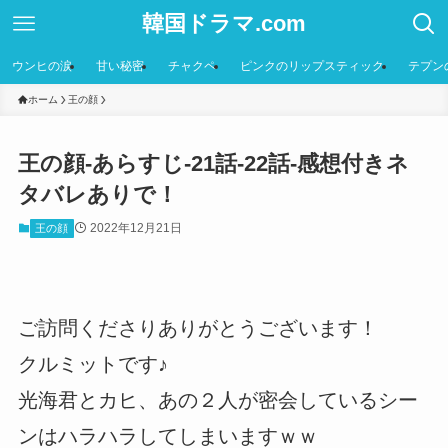
韓国ドラマ.com
ウンヒの涙
甘い秘密
チャクペ
ピンクのリップスティック
テプン
ホーム
王の顔
王の顔-あらすじ-21話-22話-感想付きネ
タバレありで！
2022年12月21日
王の顔
ご訪問くださりありがとうございます！
クルミットです♪
光海君とカヒ、あの２人が密会しているシー
ンはハラハラしてしまいますｗｗ