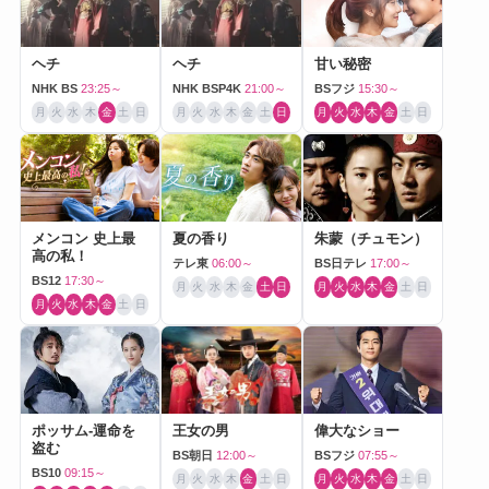
ヘチ
ヘチ
甘い秘密
NHK BS
23:25～
NHK BSP4K
21:00～
BSフジ
15:30～
月
火
水
木
金
土
日
月
火
水
木
金
土
日
月
火
水
木
金
土
日
メンコン 史上最
夏の香り
朱蒙（チュモン）
高の私！
テレ東
06:00～
BS日テレ
17:00～
BS12
17:30～
月
火
水
木
金
土
日
月
火
水
木
金
土
日
月
火
水
木
金
土
日
ポッサム-運命を
王女の男
偉大なショー
盗む
BS朝日
12:00～
BSフジ
07:55～
BS10
09:15～
月
火
水
木
金
土
日
月
火
水
木
金
土
日