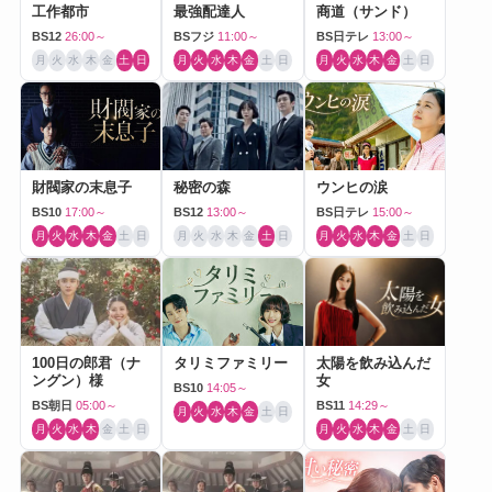
工作都市
最強配達人
商道（サンド）
BS12
26:00～
BSフジ
11:00～
BS日テレ
13:00～
月
火
水
木
金
土
日
月
火
水
木
金
土
日
月
火
水
木
金
土
日
財閥家の末息子
秘密の森
ウンヒの涙
BS10
17:00～
BS12
13:00～
BS日テレ
15:00～
月
火
水
木
金
土
日
月
火
水
木
金
土
日
月
火
水
木
金
土
日
100日の郎君（ナ
タリミファミリー
太陽を飲み込んだ
ングン）様
女
BS10
14:05～
BS朝日
05:00～
BS11
14:29～
月
火
水
木
金
土
日
月
火
水
木
金
土
日
月
火
水
木
金
土
日