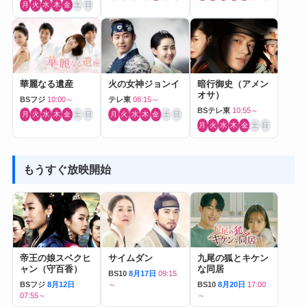
月
火
水
木
金
土
日
華麗なる遺産
火の女神ジョンイ
暗行御史（アメン
オサ）
BSフジ
10:00～
テレ東
08:15～
BSテレ東
10:55～
月
火
水
木
金
土
日
月
火
水
木
金
土
日
月
火
水
木
金
土
日
もうすぐ放映開始
帝王の娘スベクヒ
サイムダン
九尾の狐とキケン
ャン（守百香）
な同居
BS10
8月17日
09:15
BSフジ
8月12日
～
BS10
8月20日
17:00
07:55～
～