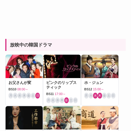
放映中の韓国ドラマ
お父さんが変
ピンクのリップス
ホ・ジュン
ティック
BS10
08:00～
BS12
15:00～
BS11
17:00～
月
火
水
木
金
土
日
月
火
水
木
金
土
日
月
火
水
木
金
土
日