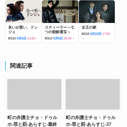
良いが悪い、ドン
スティーラー～七
女王の家
ジェ
つの朝鮮通宝～
BS10
9月23日
17:00
BS12
9月5日
13:00～
BS12
9月6日
26:00～
～
関連記事
町の弁護士チョ・ドゥル
町の弁護士チョ・ドゥル
ホ-罪と罰-あらすじ-最終
ホ-罪と罰-あらすじ-37