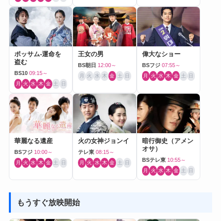
ポッサム-運命を
王女の男
偉大なショー
盗む
BS朝日
12:00～
BSフジ
07:55～
BS10
09:15～
月
火
水
木
金
土
日
月
火
水
木
金
土
日
月
火
水
木
金
土
日
華麗なる遺産
火の女神ジョンイ
暗行御史（アメン
オサ）
BSフジ
10:00～
テレ東
08:15～
BSテレ東
10:55～
月
火
水
木
金
土
日
月
火
水
木
金
土
日
月
火
水
木
金
土
日
もうすぐ放映開始