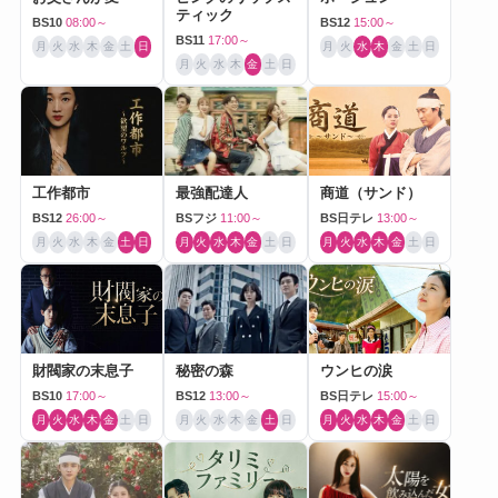
ティック
BS10
08:00～
BS12
15:00～
BS11
17:00～
月
火
水
木
金
土
日
月
火
水
木
金
土
日
月
火
水
木
金
土
日
工作都市
最強配達人
商道（サンド）
BS12
26:00～
BSフジ
11:00～
BS日テレ
13:00～
月
火
水
木
金
土
日
月
火
水
木
金
土
日
月
火
水
木
金
土
日
財閥家の末息子
秘密の森
ウンヒの涙
BS10
17:00～
BS12
13:00～
BS日テレ
15:00～
月
火
水
木
金
土
日
月
火
水
木
金
土
日
月
火
水
木
金
土
日