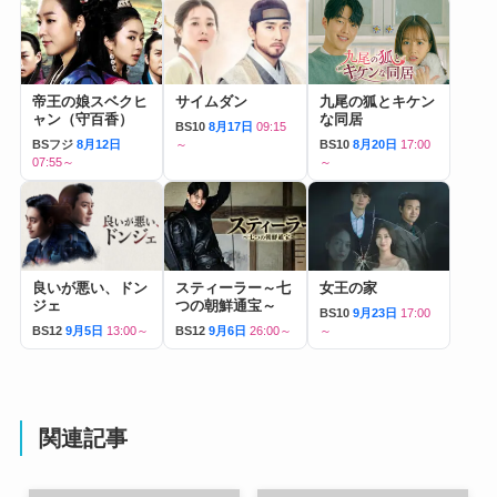
帝王の娘スベクヒ
サイムダン
九尾の狐とキケン
ャン（守百香）
な同居
BS10
8月17日
09:15
BSフジ
8月12日
～
BS10
8月20日
17:00
07:55～
～
良いが悪い、ドン
スティーラー～七
女王の家
ジェ
つの朝鮮通宝～
BS10
9月23日
17:00
BS12
9月5日
13:00～
BS12
9月6日
26:00～
～
関連記事