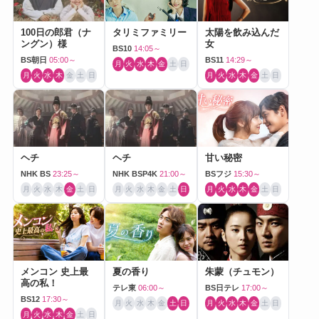
100日の郎君（ナ
タリミファミリー
太陽を飲み込んだ
ングン）様
女
BS10
14:05～
BS朝日
05:00～
BS11
14:29～
月
火
水
木
金
土
日
月
火
水
木
金
土
日
月
火
水
木
金
土
日
ヘチ
ヘチ
甘い秘密
NHK BS
23:25～
NHK BSP4K
21:00～
BSフジ
15:30～
月
火
水
木
金
土
日
月
火
水
木
金
土
日
月
火
水
木
金
土
日
メンコン 史上最
夏の香り
朱蒙（チュモン）
高の私！
テレ東
06:00～
BS日テレ
17:00～
BS12
17:30～
月
火
水
木
金
土
日
月
火
水
木
金
土
日
月
火
水
木
金
土
日