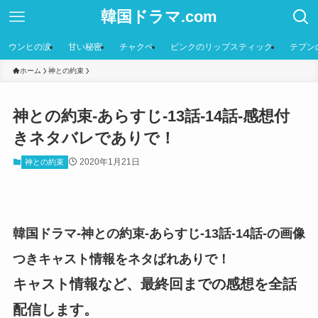
韓国ドラマ.com
ウンヒの涙
甘い秘密
チャクペ
ピンクのリップスティック
テプン
ホーム
神との約束
神との約束-あらすじ-13話-14話-感想付
きネタバレでありで！
2020年1月21日
神との約束
韓国ドラマ-神との約束-あらすじ-13話-14話-の画像
つきキャスト情報をネタばれありで！
キャスト情報など、最終回までの感想を全話
配信します。