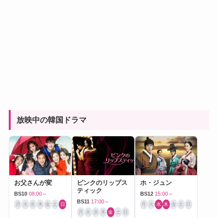
放映中の韓国ドラマ
お父さんが変
ピンクのリップス
ホ・ジュン
ティック
BS10
08:00～
BS12
15:00～
BS11
17:00～
月
火
水
木
金
土
日
月
火
水
木
金
土
日
月
火
水
木
金
土
日