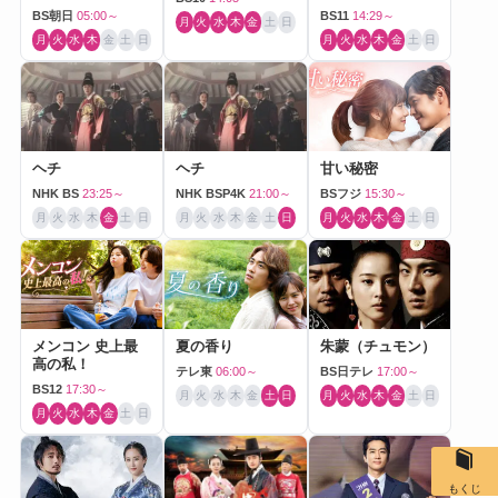
BS朝日
05:00～
BS11
14:29～
月
火
水
木
金
土
日
月
火
水
木
金
土
日
月
火
水
木
金
土
日
ヘチ
ヘチ
甘い秘密
NHK BS
23:25～
NHK BSP4K
21:00～
BSフジ
15:30～
月
火
水
木
金
土
日
月
火
水
木
金
土
日
月
火
水
木
金
土
日
メンコン 史上最
夏の香り
朱蒙（チュモン）
高の私！
テレ東
06:00～
BS日テレ
17:00～
BS12
17:30～
月
火
水
木
金
土
日
月
火
水
木
金
土
日
月
火
水
木
金
土
日
もくじ