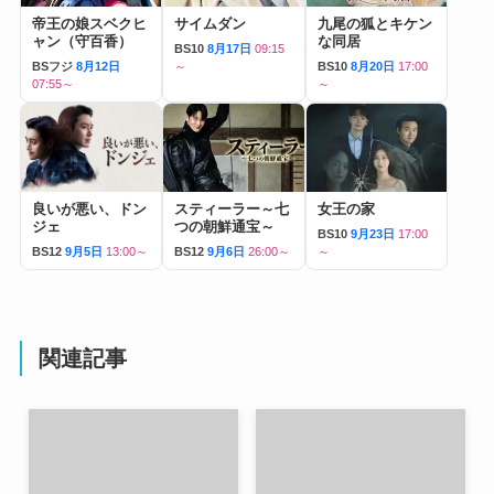
帝王の娘スベクヒ
サイムダン
九尾の狐とキケン
ャン（守百香）
な同居
BS10
8月17日
09:15
BSフジ
8月12日
～
BS10
8月20日
17:00
07:55～
～
良いが悪い、ドン
スティーラー～七
女王の家
ジェ
つの朝鮮通宝～
BS10
9月23日
17:00
BS12
9月5日
13:00～
BS12
9月6日
26:00～
～
関連記事