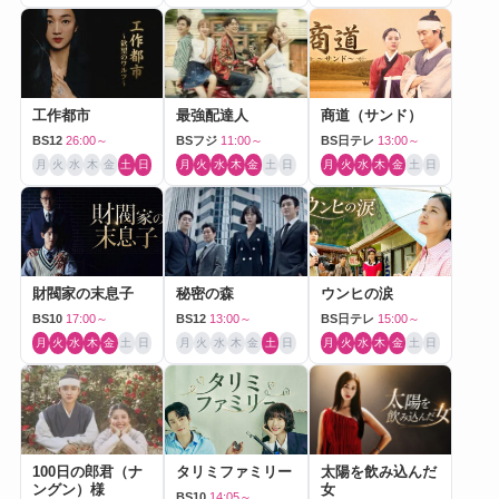
工作都市
最強配達人
商道（サンド）
BS12
26:00～
BSフジ
11:00～
BS日テレ
13:00～
月
火
水
木
金
土
日
月
火
水
木
金
土
日
月
火
水
木
金
土
日
財閥家の末息子
秘密の森
ウンヒの涙
BS10
17:00～
BS12
13:00～
BS日テレ
15:00～
月
火
水
木
金
土
日
月
火
水
木
金
土
日
月
火
水
木
金
土
日
100日の郎君（ナ
タリミファミリー
太陽を飲み込んだ
ングン）様
女
BS10
14:05～