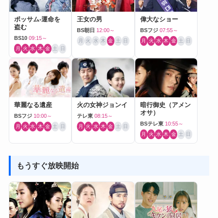
ポッサム-運命を
王女の男
偉大なショー
盗む
BS朝日
12:00～
BSフジ
07:55～
BS10
09:15～
月
火
水
木
金
土
日
月
火
水
木
金
土
日
月
火
水
木
金
土
日
華麗なる遺産
火の女神ジョンイ
暗行御史（アメン
オサ）
BSフジ
10:00～
テレ東
08:15～
BSテレ東
10:55～
月
火
水
木
金
土
日
月
火
水
木
金
土
日
月
火
水
木
金
土
日
もうすぐ放映開始