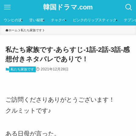
韓国ドラマ.com
ウンヒの涙
甘い秘密
チャクペ
ピンクのリップスティック
テプン
ホーム
私たち家族です
私たち家族です-あらすじ-1話-2話-3話-感
想付きネタバレでありで！
2021年12月28日
私たち家族です
ご訪問くださりありがとうございます！
クルミットです♪
ある日母が言った。