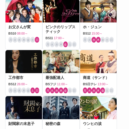
お父さんが変
ピンクのリップス
ホ・ジュン
ティック
BS10
08:00～
BS12
15:00～
BS11
17:00～
月
火
水
木
金
土
日
月
火
水
木
金
土
日
月
火
水
木
金
土
日
工作都市
最強配達人
商道（サンド）
BS12
26:00～
BSフジ
11:00～
BS日テレ
13:00～
月
火
水
木
金
土
日
月
火
水
木
金
土
日
月
火
水
木
金
土
日
財閥家の末息子
秘密の森
ウンヒの涙