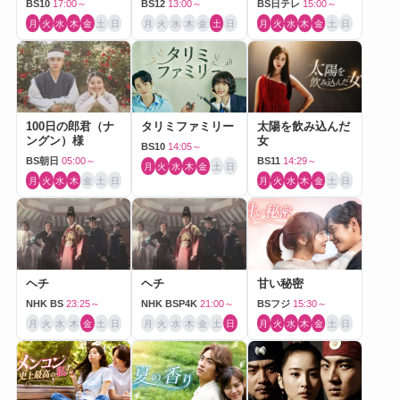
BS10
17:00～
BS12
13:00～
BS日テレ
15:00～
月
火
水
木
金
土
日
月
火
水
木
金
土
日
月
火
水
木
金
土
日
100日の郎君（ナ
タリミファミリー
太陽を飲み込んだ
ングン）様
女
BS10
14:05～
BS朝日
05:00～
BS11
14:29～
月
火
水
木
金
土
日
月
火
水
木
金
土
日
月
火
水
木
金
土
日
ヘチ
ヘチ
甘い秘密
NHK BS
23:25～
NHK BSP4K
21:00～
BSフジ
15:30～
月
火
水
木
金
土
日
月
火
水
木
金
土
日
月
火
水
木
金
土
日