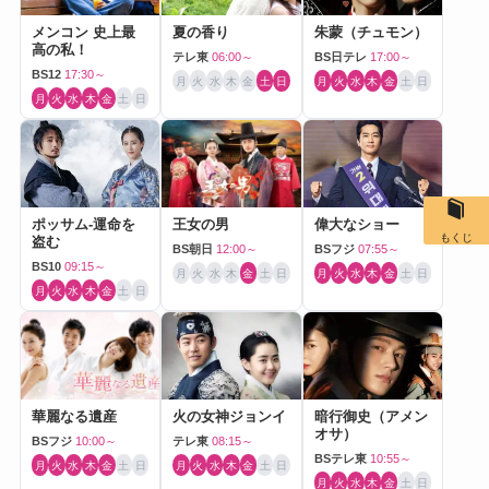
メンコン 史上最
夏の香り
朱蒙（チュモン）
高の私！
テレ東
06:00～
BS日テレ
17:00～
BS12
17:30～
月
火
水
木
金
土
日
月
火
水
木
金
土
日
月
火
水
木
金
土
日
ポッサム-運命を
王女の男
偉大なショー
もくじ
盗む
BS朝日
12:00～
BSフジ
07:55～
BS10
09:15～
月
火
水
木
金
土
日
月
火
水
木
金
土
日
月
火
水
木
金
土
日
華麗なる遺産
火の女神ジョンイ
暗行御史（アメン
オサ）
BSフジ
10:00～
テレ東
08:15～
BSテレ東
10:55～
月
火
水
木
金
土
日
月
火
水
木
金
土
日
月
火
水
木
金
土
日