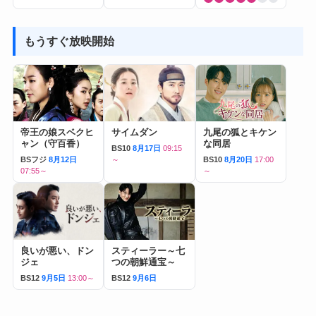
もうすぐ放映開始
帝王の娘スベクヒ
サイムダン
九尾の狐とキケン
ャン（守百香）
な同居
BS10
8月17日
09:15
BSフジ
8月12日
～
BS10
8月20日
17:00
07:55～
～
良いが悪い、ドン
スティーラー～七
ジェ
つの朝鮮通宝～
BS12
9月5日
13:00～
BS12
9月6日