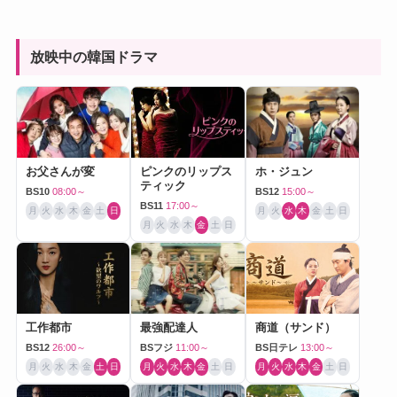
放映中の韓国ドラマ
お父さんが変
ピンクのリップス
ホ・ジュン
ティック
BS10
08:00～
BS12
15:00～
BS11
17:00～
月
火
水
木
金
土
日
月
火
水
木
金
土
日
月
火
水
木
金
土
日
工作都市
最強配達人
商道（サンド）
BS12
26:00～
BSフジ
11:00～
BS日テレ
13:00～
月
火
水
木
金
土
日
月
火
水
木
金
土
日
月
火
水
木
金
土
日