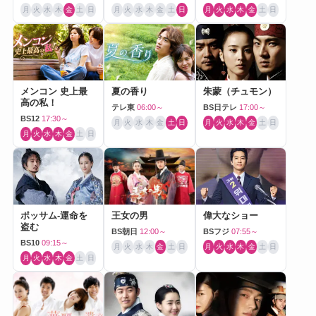
月
火
水
木
金
土
日
月
火
水
木
金
土
日
月
火
水
木
金
土
日
メンコン 史上最
夏の香り
朱蒙（チュモン）
高の私！
テレ東
06:00～
BS日テレ
17:00～
BS12
17:30～
月
火
水
木
金
土
日
月
火
水
木
金
土
日
月
火
水
木
金
土
日
ポッサム-運命を
王女の男
偉大なショー
盗む
BS朝日
12:00～
BSフジ
07:55～
BS10
09:15～
月
火
水
木
金
土
日
月
火
水
木
金
土
日
月
火
水
木
金
土
日