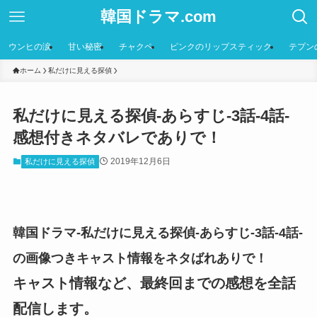
韓国ドラマ.com
ウンヒの涙
甘い秘密
チャクペ
ピンクのリップスティック
テプン
ホーム
私だけに見える探偵
私だけに見える探偵-あらすじ-3話-4話-
感想付きネタバレでありで！
2019年12月6日
私だけに見える探偵
韓国ドラマ-私だけに見える探偵-あらすじ-3話-4話-
の画像つきキャスト情報をネタばれありで！
キャスト情報など、最終回までの感想を全話
配信します。