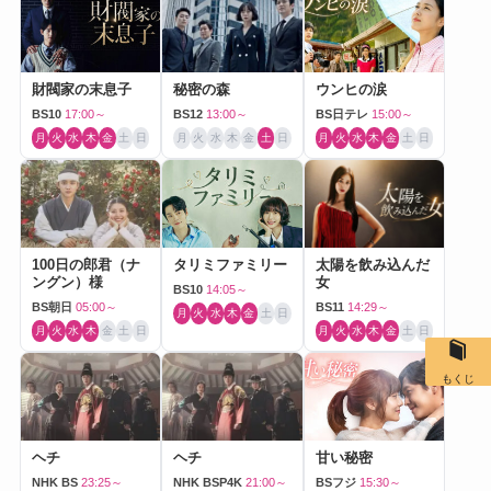
財閥家の末息子
秘密の森
ウンヒの涙
BS10
17:00～
BS12
13:00～
BS日テレ
15:00～
月
火
水
木
金
土
日
月
火
水
木
金
土
日
月
火
水
木
金
土
日
100日の郎君（ナ
タリミファミリー
太陽を飲み込んだ
ングン）様
女
BS10
14:05～
BS朝日
05:00～
BS11
14:29～
月
火
水
木
金
土
日
月
火
水
木
金
土
日
月
火
水
木
金
土
日
もくじ
ヘチ
ヘチ
甘い秘密
NHK BS
23:25～
NHK BSP4K
21:00～
BSフジ
15:30～