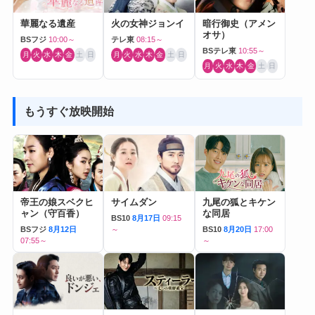
華麗なる遺産
火の女神ジョンイ
暗行御史（アメン
オサ）
BSフジ
10:00～
テレ東
08:15～
BSテレ東
10:55～
月
火
水
木
金
土
日
月
火
水
木
金
土
日
月
火
水
木
金
土
日
もうすぐ放映開始
帝王の娘スベクヒ
サイムダン
九尾の狐とキケン
ャン（守百香）
な同居
BS10
8月17日
09:15
BSフジ
8月12日
～
BS10
8月20日
17:00
07:55～
～