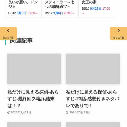
良いが悪い、ドン
スティーラー～七
女王の家
ジェ
つの朝鮮通宝～
BS10
9月23日
17:00
BS12
9月5日
13:00～
BS12
9月6日
26:00～
～
前の記事
次の記事
関連記事
私だけに見える探偵-あら
私だけに見える探偵-あら
すじ-最終回(24話)-結末
すじ-23話-感想付きネタバ
は！？
レでありで！
2020年3月23日
2020年3月23日