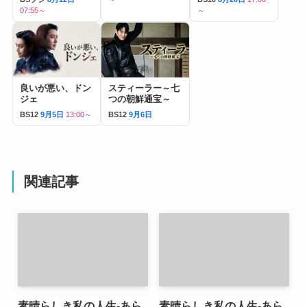
07:55～
～
良いが悪い、ドン
スティーラー～七
ジェ
つの朝鮮通宝～
BS12
9月5日
13:00～
BS12
9月6日
関連記事
素晴らしき私の人生-あら
素晴らしき私の人生-あら