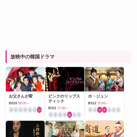
放映中の韓国ドラマ
お父さんが変
ピンクのリップス
ホ・ジュン
ティック
BS10
08:00～
BS12
15:00～
BS11
17:00～
月
火
水
木
金
土
日
月
火
水
木
金
土
日
月
火
水
木
金
土
日