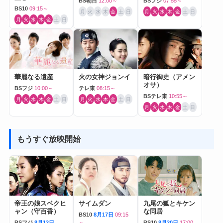
BS朝日
12:00～
BSフジ
07:55～
BS10
09:15～
月
火
水
木
金
土
日
月
火
水
木
金
土
日
月
火
水
木
金
土
日
華麗なる遺産
火の女神ジョンイ
暗行御史（アメン
オサ）
BSフジ
10:00～
テレ東
08:15～
BSテレ東
10:55～
月
火
水
木
金
土
日
月
火
水
木
金
土
日
月
火
水
木
金
土
日
もうすぐ放映開始
帝王の娘スベクヒ
サイムダン
九尾の狐とキケン
ャン（守百香）
な同居
BS10
8月17日
09:15
BSフジ
8月12日
～
BS10
8月20日
17:00