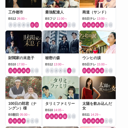
工作都市
最強配達人
商道（サンド）
BS12
26:00～
BSフジ
11:00～
BS日テレ
13:00～
月
火
水
木
金
土
日
月
火
水
木
金
土
日
月
火
水
木
金
土
日
財閥家の末息子
秘密の森
ウンヒの涙
BS10
17:00～
BS12
13:00～
BS日テレ
15:00～
月
火
水
木
金
土
日
月
火
水
木
金
土
日
月
火
水
木
金
土
日
100日の郎君（ナ
タリミファミリー
太陽を飲み込んだ
ングン）様
女
BS10
14:05～
BS朝日
05:00～
BS11
14:29～
月
火
水
木
金
土
日
月
火
水
木
金
土
日
月
火
水
木
金
土
日