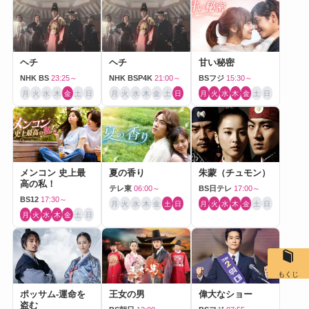
ヘチ
ヘチ
甘い秘密
NHK BS
23:25～
NHK BSP4K
21:00～
BSフジ
15:30～
月
火
水
木
金
土
日
月
火
水
木
金
土
日
月
火
水
木
金
土
日
メンコン 史上最
夏の香り
朱蒙（チュモン）
高の私！
テレ東
06:00～
BS日テレ
17:00～
BS12
17:30～
月
火
水
木
金
土
日
月
火
水
木
金
土
日
月
火
水
木
金
土
日
もくじ
ポッサム-運命を
王女の男
偉大なショー
盗む