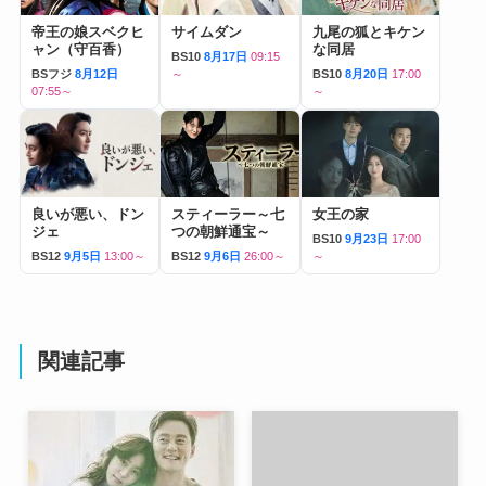
帝王の娘スベクヒ
サイムダン
九尾の狐とキケン
ャン（守百香）
な同居
BS10
8月17日
09:15
BSフジ
8月12日
～
BS10
8月20日
17:00
07:55～
～
良いが悪い、ドン
スティーラー～七
女王の家
ジェ
つの朝鮮通宝～
BS10
9月23日
17:00
BS12
9月5日
13:00～
BS12
9月6日
26:00～
～
関連記事