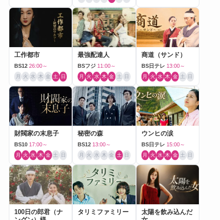
工作都市
最強配達人
商道（サンド）
BS12
26:00～
BSフジ
11:00～
BS日テレ
13:00～
月
火
水
木
金
土
日
月
火
水
木
金
土
日
月
火
水
木
金
土
日
財閥家の末息子
秘密の森
ウンヒの涙
BS10
17:00～
BS12
13:00～
BS日テレ
15:00～
月
火
水
木
金
土
日
月
火
水
木
金
土
日
月
火
水
木
金
土
日
100日の郎君（ナ
タリミファミリー
太陽を飲み込んだ
ングン）様
女