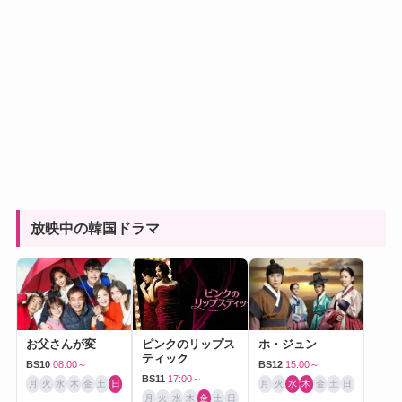
放映中の韓国ドラマ
お父さんが変
ピンクのリップス
ホ・ジュン
ティック
BS10
08:00～
BS12
15:00～
BS11
17:00～
月
火
水
木
金
土
日
月
火
水
木
金
土
日
月
火
水
木
金
土
日