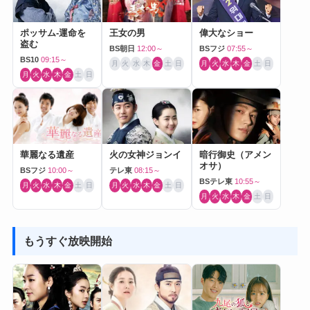
ポッサム-運命を
王女の男
偉大なショー
盗む
BS朝日
12:00～
BSフジ
07:55～
BS10
09:15～
月
火
水
木
金
土
日
月
火
水
木
金
土
日
月
火
水
木
金
土
日
華麗なる遺産
火の女神ジョンイ
暗行御史（アメン
オサ）
BSフジ
10:00～
テレ東
08:15～
BSテレ東
10:55～
月
火
水
木
金
土
日
月
火
水
木
金
土
日
月
火
水
木
金
土
日
もうすぐ放映開始