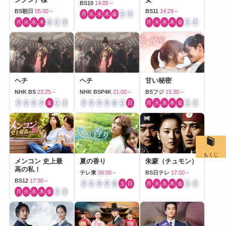
BS10
14:05～
BS朝日
05:00～
BS11
14:29～
月
火
水
木
金
土
日
月
火
水
木
金
土
日
月
火
水
木
金
土
日
ヘチ
ヘチ
甘い秘密
NHK BS
23:25～
NHK BSP4K
21:00～
BSフジ
15:30～
月
火
水
木
金
土
日
月
火
水
木
金
土
日
月
火
水
木
金
土
日
もくじ
メンコン 史上最
夏の香り
朱蒙（チュモン）
高の私！
テレ東
06:00～
BS日テレ
17:00～
BS12
17:30～
月
火
水
木
金
土
日
月
火
水
木
金
土
日
月
火
水
木
金
土
日