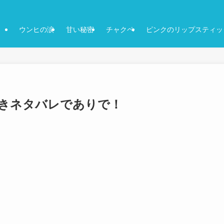
ウンヒの涙
甘い秘密
チャクペ
ピンクのリップスティッ
想付きネタバレでありで！