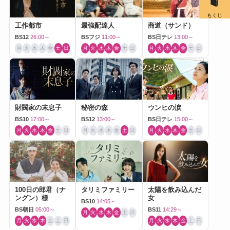
もくじ
工作都市
最強配達人
商道（サンド）
BS12
26:00～
BSフジ
11:00～
BS日テレ
13:00～
月
火
水
木
金
土
日
月
火
水
木
金
土
日
月
火
水
木
金
土
日
財閥家の末息子
秘密の森
ウンヒの涙
BS10
17:00～
BS12
13:00～
BS日テレ
15:00～
月
火
水
木
金
土
日
月
火
水
木
金
土
日
月
火
水
木
金
土
日
100日の郎君（ナ
タリミファミリー
太陽を飲み込んだ
ングン）様
女
BS10
14:05～
BS朝日
05:00～
BS11
14:29～
月
火
水
木
金
土
日
月
火
水
木
金
土
日
月
火
水
木
金
土
日