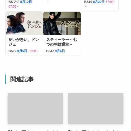
BSフジ
8月12日
～
BS10
8月20日
17:00
07:55～
～
良いが悪い、ドン
スティーラー～七
ジェ
つの朝鮮通宝～
BS12
9月5日
13:00～
BS12
9月6日
関連記事