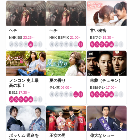
ヘチ
ヘチ
甘い秘密
NHK BS
23:25～
NHK BSP4K
21:00～
BSフジ
15:30～
月
火
水
木
金
土
日
月
火
水
木
金
土
日
月
火
水
木
金
土
日
メンコン 史上最
夏の香り
朱蒙（チュモン）
高の私！
テレ東
06:00～
BS日テレ
17:00～
BS12
17:30～
月
火
水
木
金
土
日
月
火
水
木
金
土
日
月
火
水
木
金
土
日
ポッサム-運命を
王女の男
偉大なショー