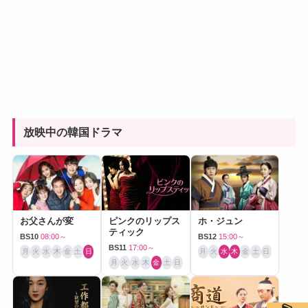
放映中の韓国ドラマ
お父さんが変
ピンクのリップス
ホ・ジュン
ティック
BS10
08:00～
BS12
15:00～
BS11
17:00～
月
火
水
木
金
土
日
月
火
水
木
金
土
日
月
火
水
木
金
土
日