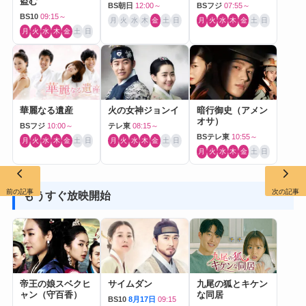
盗む
BS朝日
12:00～
BSフジ
07:55～
BS10
09:15～
月
火
水
木
金
土
日
月
火
水
木
金
土
日
月
火
水
木
金
土
日
華麗なる遺産
火の女神ジョンイ
暗行御史（アメン
オサ）
BSフジ
10:00～
テレ東
08:15～
BSテレ東
10:55～
月
火
水
木
金
土
日
月
火
水
木
金
土
日
月
火
水
木
金
土
日
前の記事
次の記事
もうすぐ放映開始
帝王の娘スベクヒ
サイムダン
九尾の狐とキケン
ャン（守百香）
な同居
BS10
8月17日
09:15