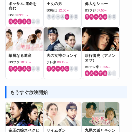
ポッサム-運命を
王女の男
偉大なショー
盗む
BS朝日
12:00～
BSフジ
07:55～
BS10
09:15～
月
火
水
木
金
土
日
月
火
水
木
金
土
日
月
火
水
木
金
土
日
華麗なる遺産
火の女神ジョンイ
暗行御史（アメン
オサ）
BSフジ
10:00～
テレ東
08:15～
BSテレ東
10:55～
月
火
水
木
金
土
日
月
火
水
木
金
土
日
月
火
水
木
金
土
日
もうすぐ放映開始
帝王の娘スベクヒ
サイムダン
九尾の狐とキケン