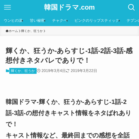
韓国ドラマ.com
ウンヒの涙
甘い秘密
チャクペ
ピンクのリップスティック
テプン
ホーム
輝くか、狂うか
輝くか、狂うか-あらすじ-1話-2話-3話-感
想付きネタバレでありで！
2019年3月4日
2019年3月22日
輝くか、狂うか
韓国ドラマ-輝くか、狂うか-あらすじ-1話-2
話-3話-の想付きキャスト情報をネタばれあり
で！
キャスト情報など、最終回までの感想を全話