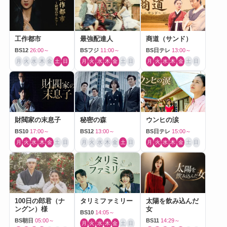
工作都市
最強配達人
商道（サンド）
BS12
26:00～
BSフジ
11:00～
BS日テレ
13:00～
月
火
水
木
金
土
日
月
火
水
木
金
土
日
月
火
水
木
金
土
日
財閥家の末息子
秘密の森
ウンヒの涙
BS10
17:00～
BS12
13:00～
BS日テレ
15:00～
月
火
水
木
金
土
日
月
火
水
木
金
土
日
月
火
水
木
金
土
日
100日の郎君（ナ
タリミファミリー
太陽を飲み込んだ
ングン）様
女
BS10
14:05～
BS朝日
05:00～
BS11
14:29～
月
火
水
木
金
土
日