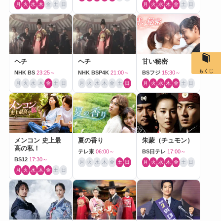
月
火
水
木
金
土
日
月
火
水
木
金
土
日
ヘチ
ヘチ
甘い秘密
もくじ
NHK BS
23:25～
NHK BSP4K
21:00～
BSフジ
15:30～
月
火
水
木
金
土
日
月
火
水
木
金
土
日
月
火
水
木
金
土
日
メンコン 史上最
夏の香り
朱蒙（チュモン）
高の私！
テレ東
06:00～
BS日テレ
17:00～
BS12
17:30～
月
火
水
木
金
土
日
月
火
水
木
金
土
日
月
火
水
木
金
土
日