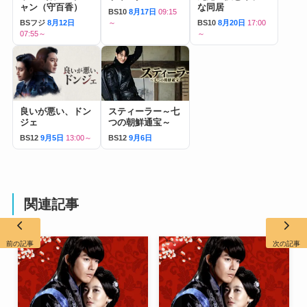
ャン（守百香）
な同居
BS10
8月17日
09:15
BSフジ
8月12日
～
BS10
8月20日
17:00
07:55～
～
良いが悪い、ドン
スティーラー～七
ジェ
つの朝鮮通宝～
BS12
9月5日
13:00～
BS12
9月6日
関連記事
前の記事
次の記事