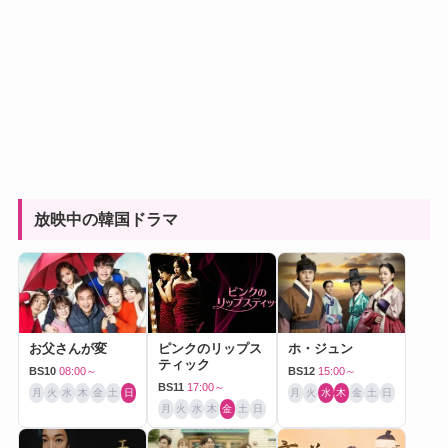
放映中の韓国ドラマ
お父さんが変
ピンクのリップス
ホ・ジュン
ティック
BS10
08:00～
BS12
15:00～
BS11
17:00～
月
火
水
木
金
土
日
月
火
水
木
金
土
日
月
火
水
木
金
土
日