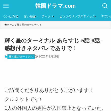
韓国ドラマ.com
ウンヒの涙
甘い秘密
チャクペ
ピンクのリップスティック
テプン
ホーム
輝く星のターミナル
輝く星のターミナル-あらすじ-5話-6話-
感想付きネタバレでありで！
2021年3月19日
輝く星のターミナル
ご訪問くださりありがとうございます！
クルミットです♪
1人の外国人の男性が入国禁止となっていた。