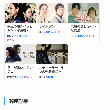
帝王の娘スベクヒ
サイムダン
九尾の狐とキケン
ャン（守百香）
な同居
BS10
8月17日
09:15
BSフジ
8月12日
～
BS10
8月20日
17:00
07:55～
～
良いが悪い、ドン
スティーラー～七
ジェ
つの朝鮮通宝～
BS12
9月5日
13:00～
BS12
9月6日
関連記事