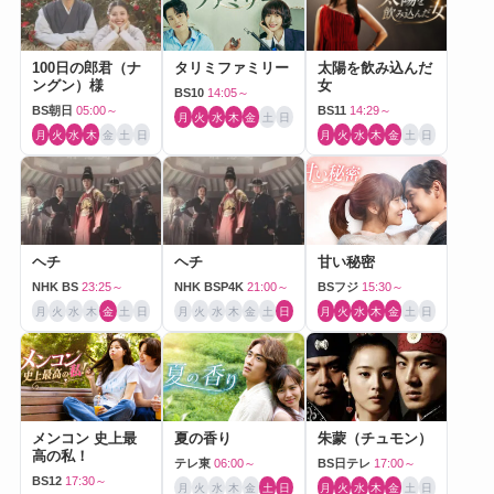
100日の郎君（ナ
タリミファミリー
太陽を飲み込んだ
ングン）様
女
BS10
14:05～
BS朝日
05:00～
BS11
14:29～
月
火
水
木
金
土
日
月
火
水
木
金
土
日
月
火
水
木
金
土
日
ヘチ
ヘチ
甘い秘密
NHK BS
23:25～
NHK BSP4K
21:00～
BSフジ
15:30～
月
火
水
木
金
土
日
月
火
水
木
金
土
日
月
火
水
木
金
土
日
メンコン 史上最
夏の香り
朱蒙（チュモン）
高の私！
テレ東
06:00～
BS日テレ
17:00～
BS12
17:30～
月
火
水
木
金
土
日
月
火
水
木
金
土
日