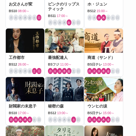
お父さんが変
ピンクのリップス
ホ・ジュン
ティック
BS10
08:00～
BS12
15:00～
BS11
17:00～
月
火
水
木
金
土
日
月
火
水
木
金
土
日
月
火
水
木
金
土
日
工作都市
最強配達人
商道（サンド）
BS12
26:00～
BSフジ
11:00～
BS日テレ
13:00～
月
火
水
木
金
土
日
月
火
水
木
金
土
日
月
火
水
木
金
土
日
財閥家の末息子
秘密の森
ウンヒの涙
BS10
17:00～
BS12
13:00～
BS日テレ
15:00～
月
火
水
木
金
土
日
月
火
水
木
金
土
日
月
火
水
木
金
土
日