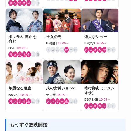
月
火
水
木
金
土
日
ポッサム-運命を
王女の男
偉大なショー
盗む
BS朝日
12:00～
BSフジ
07:55～
BS10
09:15～
月
火
水
木
金
土
日
月
火
水
木
金
土
日
月
火
水
木
金
土
日
華麗なる遺産
火の女神ジョンイ
暗行御史（アメン
オサ）
BSフジ
10:00～
テレ東
08:15～
BSテレ東
10:55～
月
火
水
木
金
土
日
月
火
水
木
金
土
日
月
火
水
木
金
土
日
もうすぐ放映開始