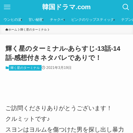
韓国ドラマ.com
ウンヒの涙
甘い秘密
チャクペ
ピンクのリップスティック
テプン
ホーム
輝く星のターミナル
輝く星のターミナル-あらすじ-13話-14
話-感想付きネタバレでありで！
2021年3月19日
輝く星のターミナル
ご訪問くださりありがとうございます！
クルミットです♪
スヨンはヨルムを傷つけた男を探し出し暴力