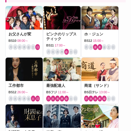
お父さんが変
ピンクのリップス
ホ・ジュン
ティック
BS10
08:00～
BS12
15:00～
BS11
17:00～
月
火
水
木
金
土
日
月
火
水
木
金
土
日
月
火
水
木
金
土
日
工作都市
最強配達人
商道（サンド）
BS12
26:00～
BSフジ
11:00～
BS日テレ
13:00～
月
火
水
木
金
土
日
月
火
水
木
金
土
日
月
火
水
木
金
土
日