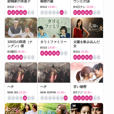
財閥家の末息子
秘密の森
ウンヒの涙
BS10
17:00～
BS12
13:00～
BS日テレ
15:00～
月
火
水
木
金
土
日
月
火
水
木
金
土
日
月
火
水
木
金
土
日
100日の郎君（ナ
タリミファミリー
太陽を飲み込んだ
ングン）様
女
BS10
14:05～
BS朝日
05:00～
BS11
14:29～
月
火
水
木
金
土
日
月
火
水
木
金
土
日
月
火
水
木
金
土
日
ヘチ
ヘチ
甘い秘密
NHK BS
23:25～
NHK BSP4K
21:00～
BSフジ
15:30～
月
火
水
木
金
土
日
月
火
水
木
金
土
日
月
火
水
木
金
土
日