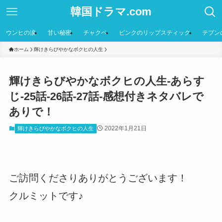
韓国ドラマ.com
ウンヒの涙
甘い秘密
チャクペ
ピンクのリップスティック
テプン
ホーム
輝けきらびやかなボクヒの人生
輝けきらびやかなボクヒの人生-あらす
じ-25話-26話-27話-感想付きネタバレで
ありで！
2022年1月21日
輝けきらびやかなボクヒの人生
ご訪問くださりありがとうございます！
クルミットです♪