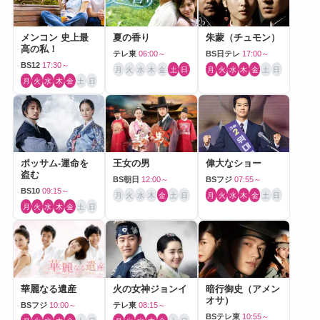
メンコン 史上最
夏の香り
朱蒙（チュモン）
高の私！
テレ東
06:00～
BS日テレ
17:00～
BS12
17:30～
月
火
水
木
金
土
日
月
火
水
木
金
土
日
月
火
水
木
金
土
日
ポッサム-運命を
王女の男
偉大なショー
盗む
BS朝日
12:00～
BSフジ
07:55～
BS10
09:15～
月
火
水
木
金
土
日
月
火
水
木
金
土
日
月
火
水
木
金
土
日
華麗なる遺産
火の女神ジョンイ
暗行御史（アメン
オサ）
BSフジ
10:00～
テレ東
08:15～
BSテレ東
10:55～