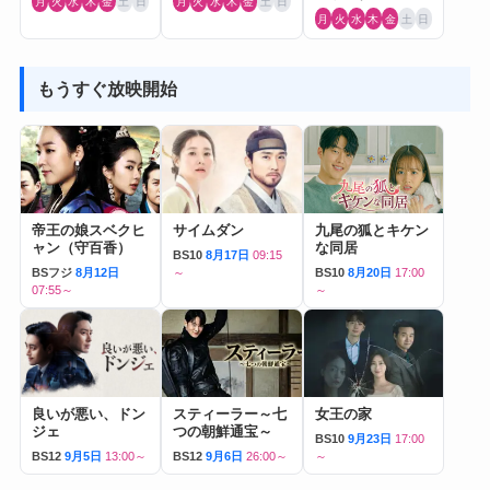
月
火
水
木
金
土
日
月
火
水
木
金
土
日
月
火
水
木
金
土
日
もうすぐ放映開始
帝王の娘スベクヒ
サイムダン
九尾の狐とキケン
ャン（守百香）
な同居
BS10
8月17日
09:15
BSフジ
8月12日
～
BS10
8月20日
17:00
07:55～
～
良いが悪い、ドン
スティーラー～七
女王の家
ジェ
つの朝鮮通宝～
BS10
9月23日
17:00
BS12
9月5日
13:00～
BS12
9月6日
26:00～
～