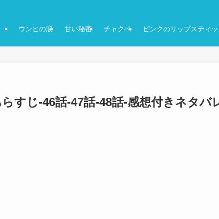
ウンヒの涙
甘い秘密
チャクペ
ピンクのリップスティッ
じ-46話-47話-48話-感想付きネタバ