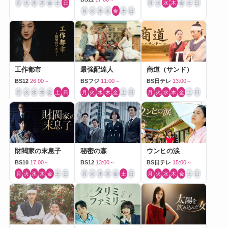
月
火
水
木
金
土
日
月
火
水
木
金
土
日
月
火
水
木
金
土
日
工作都市
最強配達人
商道（サンド）
BS12
26:00～
BSフジ
11:00～
BS日テレ
13:00～
月
火
水
木
金
土
日
月
火
水
木
金
土
日
月
火
水
木
金
土
日
財閥家の末息子
秘密の森
ウンヒの涙
BS10
17:00～
BS12
13:00～
BS日テレ
15:00～
月
火
水
木
金
土
日
月
火
水
木
金
土
日
月
火
水
木
金
土
日