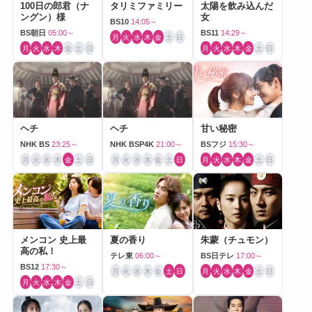
100日の郎君（ナ
タリミファミリー
太陽を飲み込んだ
ングン）様
女
BS10
14:05～
BS朝日
05:00～
BS11
14:29～
月
火
水
木
金
土
日
月
火
水
木
金
土
日
月
火
水
木
金
土
日
ヘチ
ヘチ
甘い秘密
NHK BS
23:25～
NHK BSP4K
21:00～
BSフジ
15:30～
月
火
水
木
金
土
日
月
火
水
木
金
土
日
月
火
水
木
金
土
日
メンコン 史上最
夏の香り
朱蒙（チュモン）
高の私！
テレ東
06:00～
BS日テレ
17:00～
BS12
17:30～
月
火
水
木
金
土
日
月
火
水
木
金
土
日
月
火
水
木
金
土
日