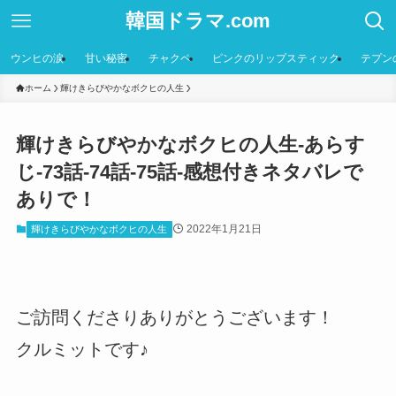
韓国ドラマ.com
ウンヒの涙
甘い秘密
チャクペ
ピンクのリップスティック
テプン
ホーム
輝けきらびやかなボクヒの人生
輝けきらびやかなボクヒの人生-あらす
じ-73話-74話-75話-感想付きネタバレで
ありで！
2022年1月21日
輝けきらびやかなボクヒの人生
ご訪問くださりありがとうございます！
クルミットです♪