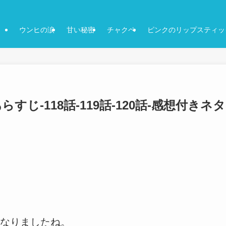
ウンヒの涙
甘い秘密
チャクペ
ピンクのリップスティッ
じ-118話-119話-120話-感想付きネタ
なりましたね。