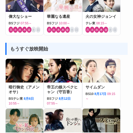
偉大なショー
華麗なる遺産
火の女神ジョンイ
BSフジ
07:55～
BSフジ
10:00～
テレ東
08:15～
月
火
水
木
金
土
日
月
火
水
木
金
土
日
月
火
水
木
金
土
日
もうすぐ放映開始
暗行御史（アメン
帝王の娘スベクヒ
サイムダン
オサ）
ャン（守百香）
BS10
8月17日
09:15
BSテレ東
8月6日
BSフジ
8月12日
～
10:55～
07:55～