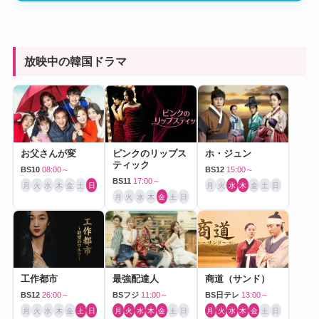
放映中の韓国ドラマ
お父さんが変
ピンクのリップス
ホ・ジュン
ティック
BS10
08:00～
BS12
15:00～
BS11
17:00～
月
火
水
木
金
土
日
月
火
水
木
金
土
日
月
火
水
木
金
土
日
工作都市
最強配達人
商道（サンド）
BS12
26:00～
BSフジ
11:00～
BS日テレ
13:00～
月
火
水
木
金
土
日
月
火
水
木
金
土
日
月
火
水
木
金
土
日