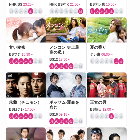
NHK BS
23:25～
NHK BSP4K
21:00～
BSテレ東
10:55～
月
火
水
木
金
土
日
月
火
水
木
金
土
日
月
火
水
木
金
土
日
甘い秘密
メンコン 史上最
夏の香り
高の私！
BSフジ
15:30～
テレ東
06:00～
BS12
17:30～
月
火
水
木
金
土
日
月
火
水
木
金
土
日
月
火
水
木
金
土
日
朱蒙（チュモン）
ポッサム-運命を
王女の男
盗む
BS日テレ
17:00～
BS朝日
12:00～
BS10
09:15～
月
火
水
木
金
土
日
月
火
水
木
金
土
日
月
火
水
木
金
土
日