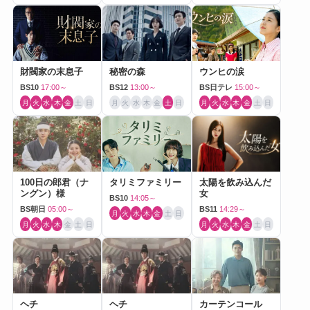
財閥家の末息子
秘密の森
ウンヒの涙
BS10
17:00～
BS12
13:00～
BS日テレ
15:00～
月
火
水
木
金
土
日
月
火
水
木
金
土
日
月
火
水
木
金
土
日
100日の郎君（ナ
タリミファミリー
太陽を飲み込んだ
ングン）様
女
BS10
14:05～
BS朝日
05:00～
BS11
14:29～
月
火
水
木
金
土
日
月
火
水
木
金
土
日
月
火
水
木
金
土
日
ヘチ
ヘチ
カーテンコール