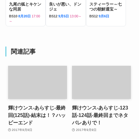
九尾の狐とキケン
良いが悪い、ドン
スティーラー～七
な同居
ジェ
つの朝鮮通宝～
BS10
8月20日
17:00
BS12
9月5日
13:00～
BS12
9月6日
～
関連記事
輝けウンス-あらすじ-最終
輝けウンス-あらすじ-123
回(125話)-結末は！？ハッ
話-124話-最終回までネタ
ピーエンド
バレありで！
2017年9月9日
2017年9月9日