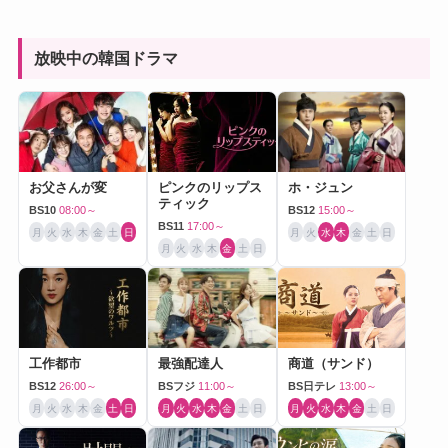
放映中の韓国ドラマ
お父さんが変
ピンクのリップス
ホ・ジュン
ティック
BS10
08:00～
BS12
15:00～
BS11
17:00～
月
火
水
木
金
土
日
月
火
水
木
金
土
日
月
火
水
木
金
土
日
工作都市
最強配達人
商道（サンド）
BS12
26:00～
BSフジ
11:00～
BS日テレ
13:00～
月
火
水
木
金
土
日
月
火
水
木
金
土
日
月
火
水
木
金
土
日