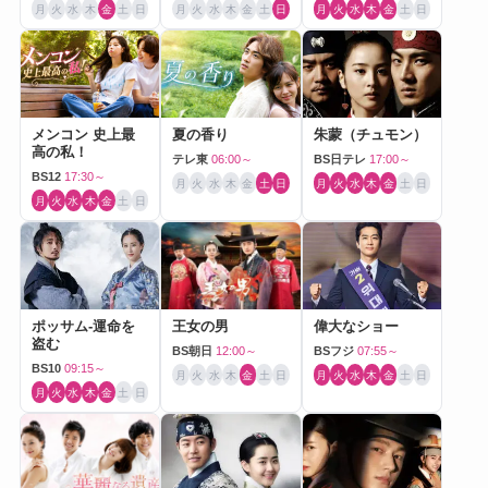
月
火
水
木
金
土
日
月
火
水
木
金
土
日
月
火
水
木
金
土
日
メンコン 史上最
夏の香り
朱蒙（チュモン）
高の私！
テレ東
06:00～
BS日テレ
17:00～
BS12
17:30～
月
火
水
木
金
土
日
月
火
水
木
金
土
日
月
火
水
木
金
土
日
ポッサム-運命を
王女の男
偉大なショー
盗む
BS朝日
12:00～
BSフジ
07:55～
BS10
09:15～
月
火
水
木
金
土
日
月
火
水
木
金
土
日
月
火
水
木
金
土
日