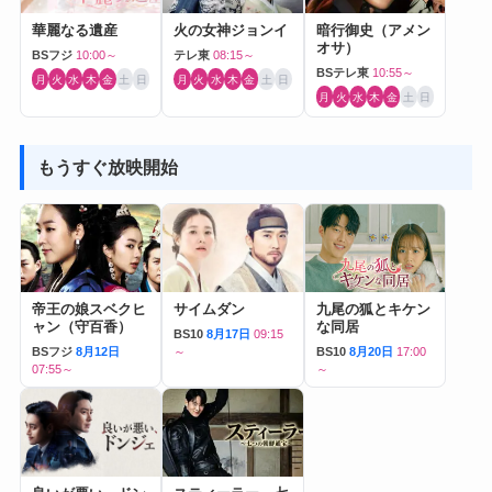
華麗なる遺産
火の女神ジョンイ
暗行御史（アメン
オサ）
BSフジ
10:00～
テレ東
08:15～
BSテレ東
10:55～
月
火
水
木
金
土
日
月
火
水
木
金
土
日
月
火
水
木
金
土
日
もうすぐ放映開始
帝王の娘スベクヒ
サイムダン
九尾の狐とキケン
ャン（守百香）
な同居
BS10
8月17日
09:15
BSフジ
8月12日
～
BS10
8月20日
17:00
07:55～
～