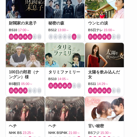
財閥家の末息子
秘密の森
ウンヒの涙
BS10
17:00～
BS12
13:00～
BS日テレ
15:00～
月
火
水
木
金
土
日
月
火
水
木
金
土
日
月
火
水
木
金
土
日
100日の郎君（ナ
タリミファミリー
太陽を飲み込んだ
ングン）様
女
BS10
14:05～
BS朝日
05:00～
BS11
14:29～
月
火
水
木
金
土
日
月
火
水
木
金
土
日
月
火
水
木
金
土
日
ヘチ
ヘチ
甘い秘密
NHK BS
23:25～
NHK BSP4K
21:00～
BSフジ
15:30～