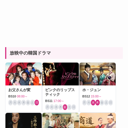
放映中の韓国ドラマ
お父さんが変
ピンクのリップス
ホ・ジュン
ティック
BS10
08:00～
BS12
15:00～
BS11
17:00～
月
火
水
木
金
土
日
月
火
水
木
金
土
日
月
火
水
木
金
土
日