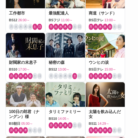
工作都市
最強配達人
商道（サンド）
BS12
26:00～
BSフジ
11:00～
BS日テレ
13:00～
月
火
水
木
金
土
日
月
火
水
木
金
土
日
月
火
水
木
金
土
日
財閥家の末息子
秘密の森
ウンヒの涙
BS10
17:00～
BS12
13:00～
BS日テレ
15:00～
月
火
水
木
金
土
日
月
火
水
木
金
土
日
月
火
水
木
金
土
日
100日の郎君（ナ
タリミファミリー
太陽を飲み込んだ
ングン）様
女
BS10
14:05～
BS朝日
05:00～
BS11
14:29～
月
火
水
木
金
土
日
月
火
水
木
金
土
日
月
火
水
木
金
土
日