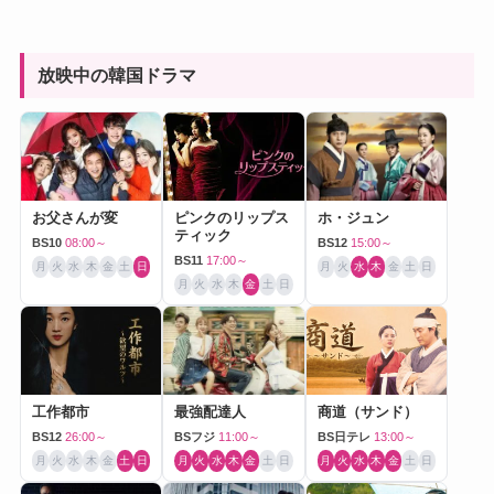
放映中の韓国ドラマ
お父さんが変
ピンクのリップス
ホ・ジュン
ティック
BS10
08:00～
BS12
15:00～
BS11
17:00～
月
火
水
木
金
土
日
月
火
水
木
金
土
日
月
火
水
木
金
土
日
工作都市
最強配達人
商道（サンド）
BS12
26:00～
BSフジ
11:00～
BS日テレ
13:00～
月
火
水
木
金
土
日
月
火
水
木
金
土
日
月
火
水
木
金
土
日