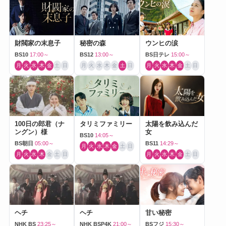
財閥家の末息子
秘密の森
ウンヒの涙
BS10
17:00～
BS12
13:00～
BS日テレ
15:00～
月
火
水
木
金
土
日
月
火
水
木
金
土
日
月
火
水
木
金
土
日
100日の郎君（ナ
タリミファミリー
太陽を飲み込んだ
ングン）様
女
BS10
14:05～
BS朝日
05:00～
BS11
14:29～
月
火
水
木
金
土
日
月
火
水
木
金
土
日
月
火
水
木
金
土
日
ヘチ
ヘチ
甘い秘密
NHK BS
23:25～
NHK BSP4K
21:00～
BSフジ
15:30～